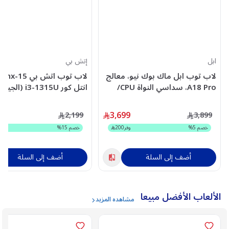
ابل
إتش بي
لاب توب ابل ماك بوك نيو، معالج
A18 Pro، سداسي النواة CPU/
انتل كور i3-1315U
خماسي النواة GPU، جيجابايت
512 SSD، رام 8 جيجابايت، شاشة
9
3,699
2,199
3,899
13 بوصة، ماك او اس، انديغو -
كارت شاشة 
خصم
5
%
وفر
200
خصم
15
%
و
MHFG4AB/A
ويندوز 11 هوم، فضي ، CD7S2EA
أضف إلى السلة
أضف إلى السلة
الألعاب الأفضل مبيعا
مشاهده المزيد