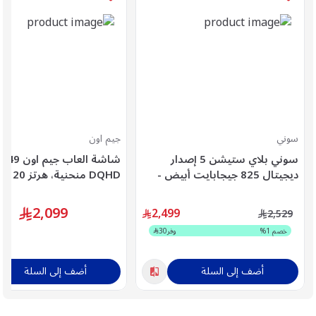
سوني
جيم اون
سوني بلاي ستيشن 5 إصدار
شاشة ال
ديجيتال 825 جيجابايت أبيض -
HD
CFI-2116B01Y
مللي ثانية، Fast VA، اسو
GOC49DQHD120
2,099
2,499
2,529
خصم
1
%
وفر
30
أضف إلى السلة
أضف إلى السلة