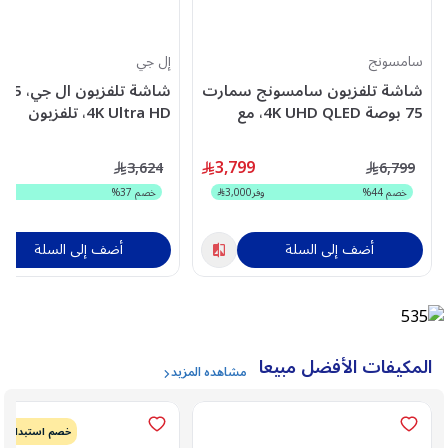
سامسونج
إل جي
شاشة تلفزيون سامسونج سمارت
شاش
75 بوصة 4K UHD QLED، مع
4K Ultra HD، تلفزيون
مستقبل مدمج -
ذكي،QNED، موديل -
65QNED70B6T.AMVE
QA75Q8FAAUXSA
9
3,799
3,624
6,799
خصم
44
%
وفر
3,000
خصم
37
%
وفر
5
أضف إلى السلة
أضف إلى السلة
المكيفات الأفضل مبيعا
مشاهده المزيد
خصم استبدال 500 ريال