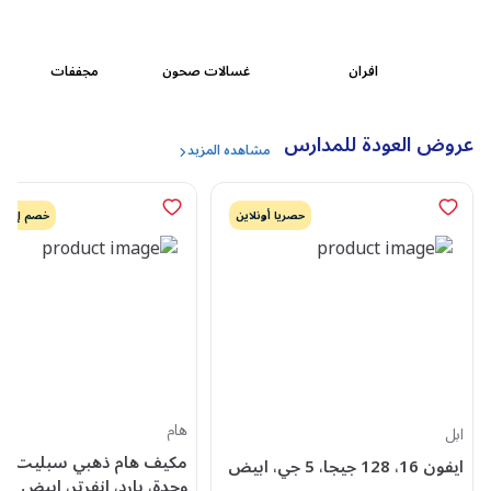
افران
غسالات صحون
مجففات الملابس
عروض العودة للمدارس
مشاهده المزيد
حصريا أونلاين
خصم إضافي 
هام
ابل
مكيف
ايفون 16، 128 جيجا، 5 جي، ابيض
وحدة، بارد، انفرتر، ابيض -