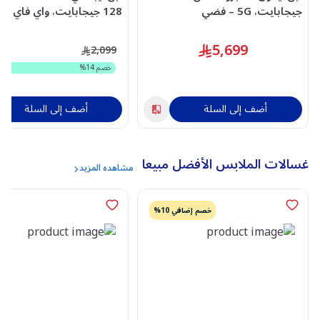
جيجابايت، 5G – فضي
128 جيجابايت، واي فاي – فضي
5,699
9
2,099
خصم
14
%
و
أضف إلى السلة
أضف إلى السلة
غسالات الملابس الأفضل مبيعا
مشاهده المزيد
خصم إضافي 10%