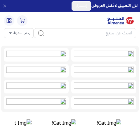
نزل التطبيق لافضل العروض
إستمرار
إختر المدينة