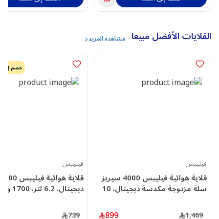
القلايات الأفضل مبيعا
مشاهده المزيد
خصم إضافي 
فيليبس
فيليبس
قلاية هوائية فيليبس 4000 سيريز
سلة مزدوجة مكدسة ديجيتال، 10
ديجيتال، 6.2
لتر، 2750 واط، اسود - NA460/00
- NA230/00
899
739
1,469