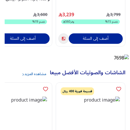
HM24CM26GOINV
9
3,239
3,600
3,799
خصم
15
%
وفر
560
خصم
19
%
و
أضف إلى السلة
أضف إلى السلة
الشاشات والصوتيات الأفضل مبيعا
مشاهده المزيد
قسيمة فورية 400 ريال