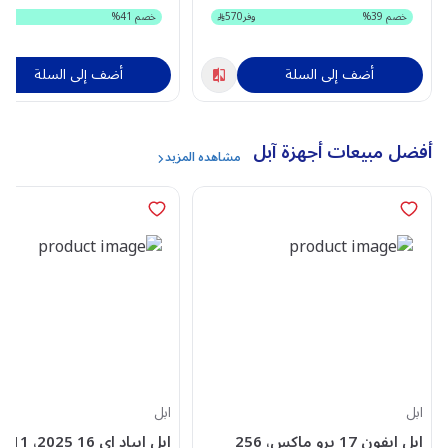
خصم
39
%
وفر
570
خصم
41
%
و
أضف إلى السلة
أضف إلى السلة
أفضل مبيعات أجهزة آبل
مشاهده المزيد
ابل
ابل
ابل ايفون 17 برو ماكس، 256
ابل ايبا