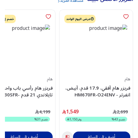
مشاهده المزيد
⏱️عرض اليوم الواحد
خصم إضافي 
هام
هام
فريزر هام أفقي، 17.9 قدم، أبيض،
فريزر هام رأسي باب واحد 
انفرتر - HM670FR-O24INV
تايلاندي 21 قدم 0SFR
M21N
9
1,549
4,199
2,699
خصم
43
%
وفر
1,150
خصم
31
%
وفر
0
أضف إلى السلة
أضف إلى السلة