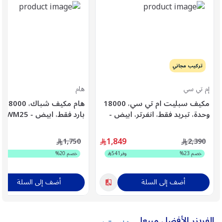
تركيب مجاني
إم تي سي
هام
مكيف سبليت ام تي سي، 18000
هام مك
وحدة، تبريد فقط، انفرتر، ابيض -
بارد فقط، ابيض - HM18CWM25
MTC18CUT25INV
9
1,849
1,750
2,390
خصم
23
%
وفر
541
خصم
20
%
و
أضف إلى السلة
أضف إلى السلة
الفريزر الأفضل مبيعا