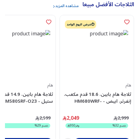
الثلاجات الأفضل مبيعا
مشاهده المزيد
⏱️عرض اليوم الواحد
هام
هام
ثلاجة هام بابين، 18.6 قدم مكعب،
ثلاجة هام بابي
إنفرتر، ابيض - HM680WRF-
ستيل - HM580SRF-O23
O23INV
9
2,049
2,599
2,999
خصم
32
%
وفر
950
خصم
29
%
و