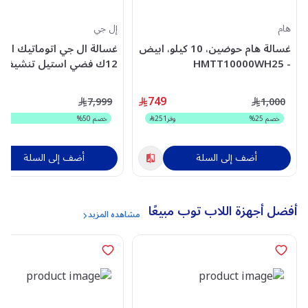
هام
إل جي
غسالة هام حوضين، 10 كيلو، ابيض
غسالة ال جي اتوماتيك امام
- HMTT10000WH25
WSV1208BST
9
749
7,999
1,000
خصم
25
%
وفر
251
خصم
50
%
وفر
0
أضف إلى السلة
أضف إلى السلة
أفضل أجهزة اللاب توب مبيعًا
مشاهده المزيد