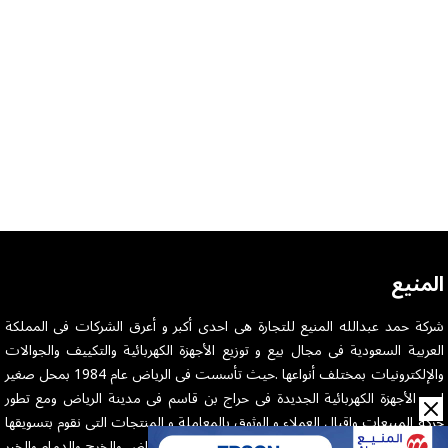
المنيع
شركة حمد عبدالله المنيع للتجارة هى احدى أكبر و أعرق الشركات فى المملكة
العربية السعودية فى مجال بيع و توزيع الأجهزة الكهربائية والتكييف والجوالات
والإلكترونيات بمختلف أنواعها .حيث تأسست فى الرياض عام 1984 بمحل صغير
لبيع الأجهزة الكهربائية الجديدة فى حراج بن قاسم فى مدينة الرياض ومع تطور
حركة المبيعات واقبال العملاء و الوثوق بالمعاملة و المنتجات التى نقوم بتسويقها
وبتوفيق من الله تم افتتاح أكثر من اربعين فرعاً فى الرياض والخرج والدمام والخبر