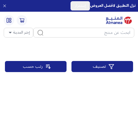
نزل التطبيق لافضل العروض
إستمرار
إختر المدينة
تصنيف
رتب حسب