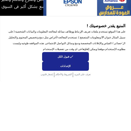
والأحساء وجدة ومكة وجازان وجارى العمل على التوسع بشكل أكبر فى السوق
السعودى.
رقم السجل التجاري للشركة: 1010129038
المنيع يقدر خصوصيتك !
على هذا الموقع نستخدم ملفات تعريف الإرتباط ووظائف مماثله لمعالجه المعلومات والبيانات الشخصية ( على
سبيل المثال عنوان IP ومعلومات المتصفح ). تستخدم المعالجه لأغراض مثل دمج وتخصيص المحتوى والتحليل
ال‘حصائى / القياس والإعلانات المخصصة ودمج وسائل التواصل الإجتماعى. هذه الموافقه طوعيه وليست
مطلوبه لاإستخدام موقعنا ويمكن إلغاؤها فى اى وقت من تفضيلات الإستخدام
مساعدة
قبول الكل
الشروط والأحكام
الإعدادات
|
|
بيان الخصوصية
تعرف على المزيد
الشروط والأحكام
إشعار قانونى
الاسترجاع والاستبدال
شهاده التجاره الإلكترونية
للشكاوى والاستفسار
انضم إلى فريقنا
الإشتراك بالنشرة البريدية