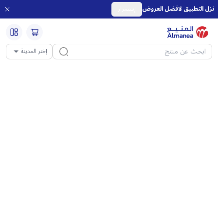
نزل التطبيق لافضل العروض
إستمرار
إختر المدينة