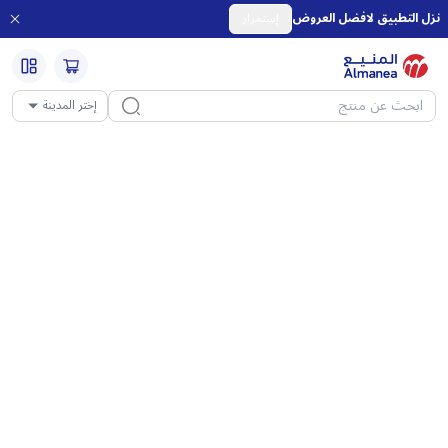
نزل التطبيق لافضل العروض
إستمرار
إختر المدينة