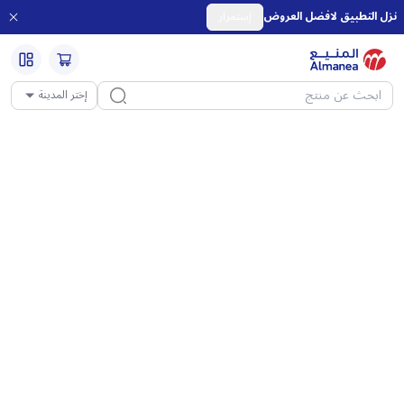
نزل التطبيق لافضل العروض
إستمرار
إختر المدينة