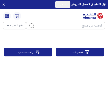
نزل التطبيق لافضل العروض
إستمرار
إختر المدينة
تصنيف
رتب حسب