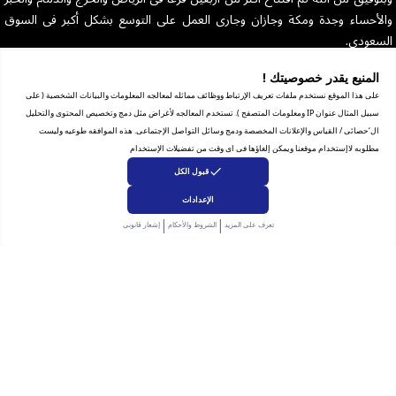
والأحساء وجدة ومكة وجازان وجارى العمل على التوسع بشكل أكبر فى السوق
السعودى.
رقم السجل التجاري للشركة: 1010129038
المنيع يقدر خصوصيتك !
على هذا الموقع نستخدم ملفات تعريف الإرتباط ووظائف مماثله لمعالجه المعلومات والبيانات الشخصية ( على
سبيل المثال عنوان IP ومعلومات المتصفح ). تستخدم المعالجه لأغراض مثل دمج وتخصيص المحتوى والتحليل
ال‘حصائى / القياس والإعلانات المخصصة ودمج وسائل التواصل الإجتماعى. هذه الموافقه طوعيه وليست
مطلوبه لاإستخدام موقعنا ويمكن إلغاؤها فى اى وقت من تفضيلات الإستخدام
مساعدة
قبول الكل
الشروط والأحكام
الإعدادات
|
|
بيان الخصوصية
تعرف على المزيد
الشروط والأحكام
إشعار قانونى
الاسترجاع والاستبدال
شهاده التجاره الإلكترونية
للشكاوى والاستفسار
انضم إلى فريقنا
الإشتراك بالنشرة البريدية