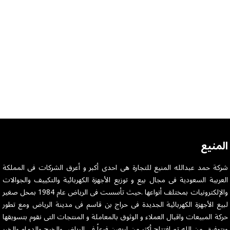
المنيع
شركة حمد عبدالله المنيع للتجارة هى احدى أكبر و أعرق الشركات فى المملكة
العربية السعودية فى مجال بيع و توزيع الأجهزة الكهربائية والتكييف والجوالات
والإلكترونيات بمختلف أنواعها .حيث تأسست فى الرياض عام 1984 بمحل صغير
لبيع الأجهزة الكهربائية الجديدة فى حراج بن قاسم فى مدينة الرياض ومع تطور
حركة المبيعات واقبال العملاء و الوثوق بالمعاملة و المنتجات التى نقوم بتسويقها
وبتوفيق من الله تم افتتاح أكثر من اربعين فرعاً فى الرياض والخرج والدمام والخبر