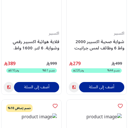
اكسبير
اكسبير
شواية صحية اكسبير 2000
قلاية هوائية اكسبير رقمي
واط 6 وظائف لمس جرانيت
وشواية، 6 لتر، 1600 واط،
اسود XPGR-999M
ستيل – XPAFG-708
389
279
999
499
خصم
44
%
وفر
220
خصم
61
%
وفر
610
أضف إلى السلة
أضف إلى السلة
خصم إضافي 10%