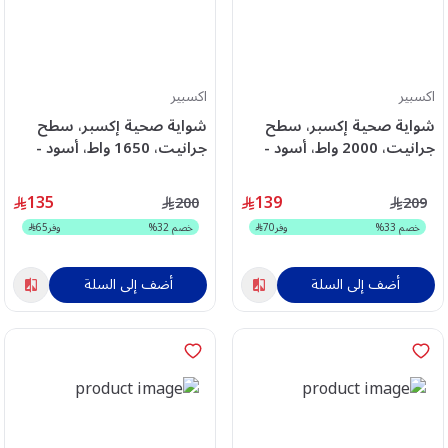
اكسبير
اكسبير
شواية صحية إكسبر، سطح
شواية صحية إكسبر، سطح
جرانيت، 2000 واط، أسود -
جرانيت، 1650 واط، أسود -
XPGR-102M
XPGR-112M
135
139
200
209
خصم
33
%
وفر
70
خصم
32
%
وفر
65
أضف إلى السلة
أضف إلى السلة