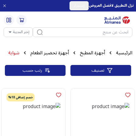
نزل التطبيق لافضل العروض
إستمرار
إختر المدينة
الرئيسية
أجهزة المطبخ
أجهزة تحضير الطعام
شواية
تصنيف
رتب حسب
خصم إضافي 10%