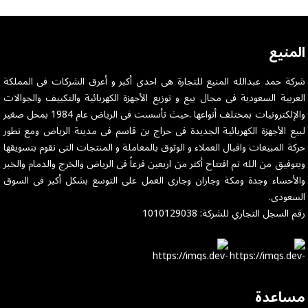
العصرية وتقنياتها المتطورة، توفر لك هذه الشوايات إمكانية
تحضير اللحوم والمزيد بشكل مثالي. استمتع بالمذاق الرائع
والنتائج المميزة في كل مرة تستخدم فيها شواياتنا سواء كنت
المنيع
تستخدمها في الداخل أو في الهواء الطلق. اختر من تشكيلتنا
لتحسين تجربة الطهي الخاصة بك والاستمتاع بوجبات لذيذة
شركة حمد عبدالله المنيع للتجارة هى احدى أكبر و أعرق الشركات فى المملكة
ومشبعة.
العربية السعودية فى مجال بيع و توزيع الأجهزة الكهربائية والتكييف والجوالات
والإلكترونيات بمختلف أنواعها .حيث تأسست فى الرياض عام 1984 بمحل صغير
لبيع الأجهزة الكهربائية الجديدة فى حراج بن قاسم فى مدينة الرياض ومع تطور
حركة المبيعات واقبال العملاء و الوثوق بالمعاملة و المنتجات التى نقوم بتسويقها
وبتوفيق من الله تم افتتاح أكثر من اربعين فرعاً فى الرياض والخرج والدمام والخبر
والأحساء وجدة ومكة وجازان وجارى العمل على التوسع بشكل أكبر فى السوق
السعودى.
رقم السجل التجاري للشركة: 1010129038
مساعدة