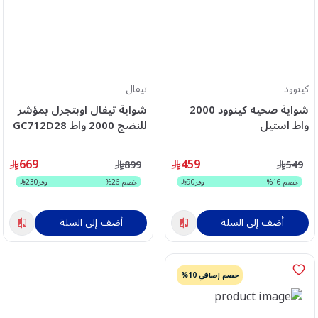
كينوود
تيفال
شواية صحيه كينوود 2000
شواية تيفال اوبتجرل بمؤشر
واط استيل
للنضج 2000 واط GC712D28
OWHGM80.000SS
669
459
899
549
خصم
16
%
وفر
90
خصم
26
%
وفر
230
أضف إلى السلة
أضف إلى السلة
خصم إضافي 10%