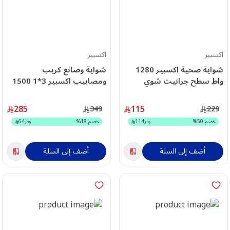
اكسبير
اكسبير
شواية صحية اكسبير 1280
شواية وصانع كريب
واط سطح جرانيت شوي
ومصابيب اكسبير 3*1 1500
وجهين XPGR-769M
واط جرانيت XPCM-508
285
115
349
229
خصم
50
%
وفر
114
خصم
18
%
وفر
64
أضف إلى السلة
أضف إلى السلة