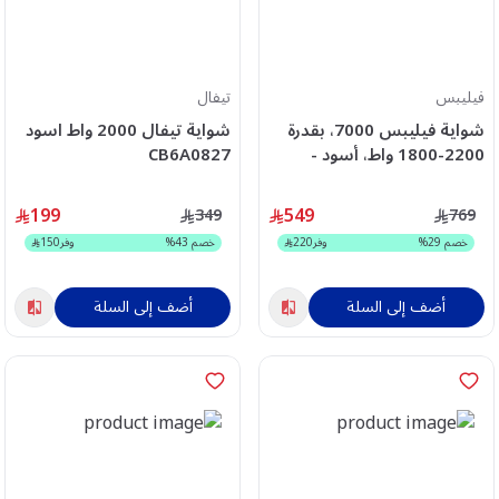
فيليبس
تيفال
شواية فيليبس 7000، بقدرة
شواية تيفال 2000 واط اسود
2200-1800 واط، أسود -
CB6A0827
HD6307/70
199
549
349
769
خصم
29
%
وفر
220
خصم
43
%
وفر
150
أضف إلى السلة
أضف إلى السلة