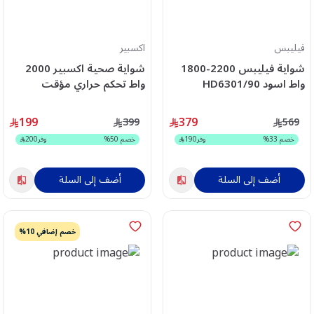
فيليبس
اكسبير
شواية فيليبس 2200-1800
شواية صحية اكسبير 2000
واط اسود HD6301/90
واط تحكم حراري مؤقت
جرانيت XPGR-950M
199
379
399
569
خصم
33
%
وفر
190
خصم
50
%
وفر
200
أضف إلى السلة
أضف إلى السلة
خصم إضافي 10%