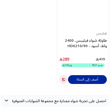
فيليبس
طاولة شواء فيليبس، 2400
واط، أسود - HD6210/90
289
419
خصم
31
%
وفر
130
أضف إلى السلة
احصل على تجربة شواء ممتازة مع مجموعة الشوايات المتوفرة
لدينا ضمن فئة أجهزة تحضير الطعام. بفضل تصميماتها