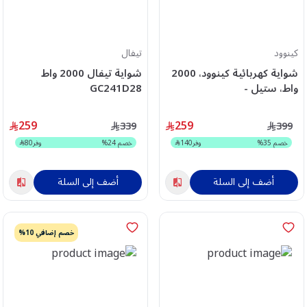
كينوود
تيفال
شواية كهربائية كينوود، 2000
شواية تيفال 2000 واط
واط، ستيل -
GC241D28
OWHGM31.000SI
259
259
339
399
خصم
35
%
وفر
140
خصم
24
%
وفر
80
أضف إلى السلة
أضف إلى السلة
خصم إضافي 10%