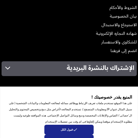
الشروط والأحكام
بيان الخصوصية
الاسترجاع والاستبدال
شهاده التجاره الإلكترونية
للشكاوى والاستفسار
انضم إلى فريقنا
الإشتراك بالنشرة البريدية
عن الشركة
الخدمات
المنيع يقدر خصوصيتك !
المعارض
على هذا الموقع نستخدم ملفات تعريف الإرتباط ووظائف مماثله لمعالجه المعلومات والبيانات الشخصية ( على
شهادة ضريبة القيمة المضافة
سبيل المثال عنوان IP ومعلومات المتصفح ). تستخدم المعالجه لأغراض مثل دمج وتخصيص المحتوى والتحليل
ترخيص العرض الترويجي
ال‘حصائى / القياس والإعلانات المخصصة ودمج وسائل التواصل الإجتماعى. هذه الموافقه طوعيه وليست
مبيعات الشركات
مطلوبه لاإستخدام موقعنا ويمكن إلغاؤها فى اى وقت من تفضيلات الإستخدام
برنامج الضمان
قبول الكل