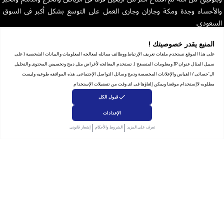
والأحساء وجدة ومكة وجازان وجارى العمل على التوسع بشكل أكبر فى السوق
السعودى.
رقم السجل التجاري للشركة: 1010129038
المنيع يقدر خصوصيتك !
على هذا الموقع نستخدم ملفات تعريف الإرتباط ووظائف مماثله لمعالجه المعلومات والبيانات الشخصية ( على
سبيل المثال عنوان IP ومعلومات المتصفح ). تستخدم المعالجه لأغراض مثل دمج وتخصيص المحتوى والتحليل
ال‘حصائى / القياس والإعلانات المخصصة ودمج وسائل التواصل الإجتماعى. هذه الموافقه طوعيه وليست
مطلوبه لاإستخدام موقعنا ويمكن إلغاؤها فى اى وقت من تفضيلات الإستخدام
مساعدة
قبول الكل
الشروط والأحكام
الإعدادات
|
|
بيان الخصوصية
تعرف على المزيد
الشروط والأحكام
إشعار قانونى
الاسترجاع والاستبدال
شهاده التجاره الإلكترونية
للشكاوى والاستفسار
انضم إلى فريقنا
الإشتراك بالنشرة البريدية