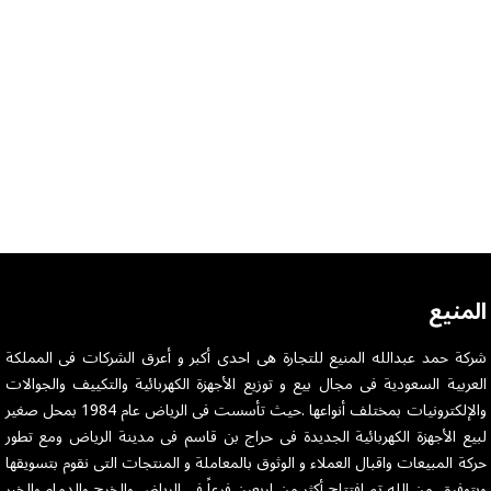
المنيع
شركة حمد عبدالله المنيع للتجارة هى احدى أكبر و أعرق الشركات فى المملكة
العربية السعودية فى مجال بيع و توزيع الأجهزة الكهربائية والتكييف والجوالات
والإلكترونيات بمختلف أنواعها .حيث تأسست فى الرياض عام 1984 بمحل صغير
لبيع الأجهزة الكهربائية الجديدة فى حراج بن قاسم فى مدينة الرياض ومع تطور
حركة المبيعات واقبال العملاء و الوثوق بالمعاملة و المنتجات التى نقوم بتسويقها
وبتوفيق من الله تم افتتاح أكثر من اربعين فرعاً فى الرياض والخرج والدمام والخبر