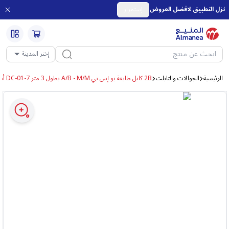
نزل التطبيق لافضل العروض
إستمرار
إختر المدينة
الرئيسية
الجوالات والتابلت
2B كابل طابعة يو إس بي A/B - M/M بطول 3 متر DC-01-7 أسود