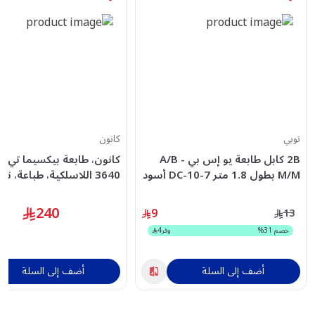
توبي
كانون
2B كابل طابعة يو إس بي A/B -
كانون، طابعة بيكسيما تي 
M/M بطول 1.8 متر DC-10-7 أسود
3640 اللاسلكية، طباعة، ن
مسح ضوئي، اسود
240
9
13
خصم
31
%
وفر
4
أضف إلى السلة
أضف إلى السلة