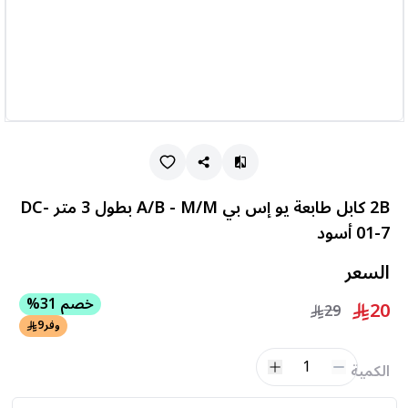
2B كابل طابعة يو إس بي A/B - M/M بطول 3 متر DC-
01-7 أسود
السعر
خصم 31%
20
29
وفر
9
1
الكمية