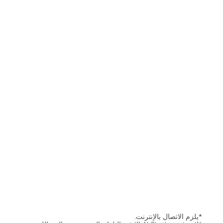
*يلزم الاتصال بالإنترنت.
*لا تتوفر AI Chatbot إلا في البلدان التي تدعم معالجة اللغة
الطبيعية بلغتها الأم.
*من الممكن ربط AI Chatbot بخدمة العملاء.