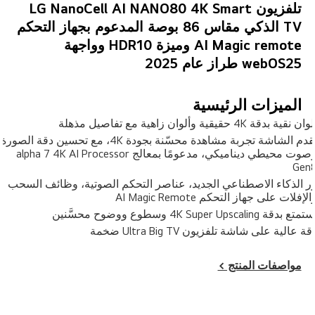
AI Magic remote وميزة HDR10 وواجهة
webOS25 طراز عام 2025
الميزات الرئيسية
وان نقية بدقة 4K حقيقية وألوان زاهية مع تفاصيل مذهلة
تقدم الشاشة تجربة مشاهدة محسّنة بجودة 4K، مع تحسين دقة الصورة
وصوت محيطي ديناميكي، مدعومًا بمعالج alpha 7 4K AI Processor
Gen
ر الذكاء الاصطناعي الجديد، عناصر التحكم الصوتية، وظائف السحب
الإفلات على جهاز التحكم AI Magic Remote
تمتع بدقة 4K Super Upscaling وسطوع ووضوح محسَّنين
قة عالية على شاشة تلفزيون Ultra Big TV ضخمة
مواصفات المنتج >