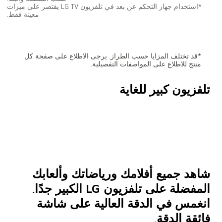
*قد تختلف المزايا حسب الطراز. يرجى الاطلاع على صفحة كل
منتج للاطلاع على المواصفات التفصيلية.
تلفزيون كبير للغاية
المنيع يقدر خصوصيتك !
على هذا الموقع نستخدم ملفات تعريف الإرتباط ووظائف مماثله لمعالجه المعلومات والبيانات الشخصية ( على
شاهد جميع أفلامك ورياضاتك وألعابك
سبيل المثال عنوان IP ومعلومات المتصفح ). تستخدم المعالجه لأغراض مثل دمج وتخصيص المحتوى والتحليل
ال‘حصائى / القياس والإعلانات المخصصة ودمج وسائل التواصل الإجتماعى. هذه الموافقه طوعيه وليست
المفضلة على تلفزيون LG الكبير جدًا.
مطلوبه لاإستخدام موقعنا ويمكن إلغاؤها فى اى وقت من تفضيلات الإستخدام
انغمس في الدقة العالية على شاشة
قبول الكل
فائقة الدقة.
الإعدادات
|
|
تعرف على المزيد
الشروط والأحكام
إشعار قانونى