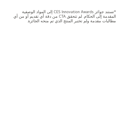
المقدمة إلى الحكام. لم تتحقق CTA من دقة أي تقديم أو من أي
مطالبات مقدمة ولم تختبر المنتج الذي تم منحه الجائزة.
جودة الصورة
webOS 25
جودة الصوت
تلفزيون كبير للغاية