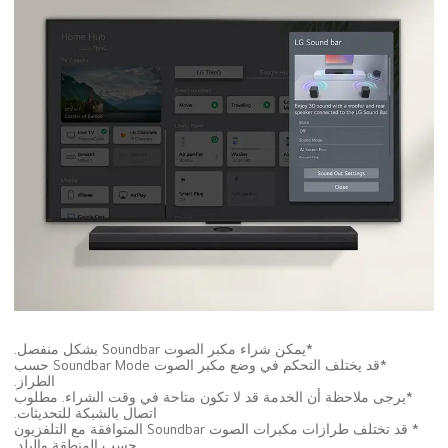
*يمكن شراء مكبر الصوت Soundbar بشكل منفصل.
*قد يختلف التحكم في وضع مكبر الصوت Soundbar Mode حسب
الطراز.
*يرجى ملاحظة أن الخدمة قد لا تكون متاحة في وقت الشراء. مطلوب
اتصال بالشبكة للتحديثات.
* قد تختلف طرازات مكبرات الصوت Soundbar المتوافقة مع التلفزيون
حسب المنطقة والبلد.
*استخدام جهاز التحكم عن بعد في تلفزيون LG TV يقتصر على ميزات
معينة فقط.