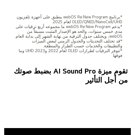
*برنامج webOS Re:New Program ينطبق على أجهزة تلفزيون
OLED/QNED/NanoCell/UHD لعام 2025.
*يدعم webOS Re:New Program ما مجموعه أربع ترقيات على
مدى خمس سنوات، والحد هو الإصدار المثبت مسبقاً من
webOS، ويختلف جدول الترقية من نهاية الشهر إلى بداية العام.
*قد تختلف التحديثات والجدول الزمني لبعض الميزات
والتطبيقات والخدمات حسب الطراز والمنطقة.
*تتوفر الترقيات لطرازات OLED لعام 2022 و2023 UHD وما
فوقها.
تقوم ميزة AI Sound Pro بضبط صوتك
من أجل التأثير