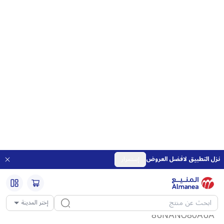
13/1
المعرض
فيلم
86NANO80A6A
تلفزيون LG NanoCell AI NANO80 4K Smart
TV الذكي مقاس 86 بوصة المدعوم بجهاز التحكم