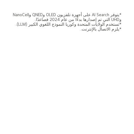
*يتوفر AI Search على أجهزة تلفزيون OLED وQNED وNanoCell
وUHD التي تم إصدارها بدءًا من عام 2024 فصاعدًا.
*تستخدم الولايات المتحدة وكوريا النموذج اللغوي الكبير (LLM).
*يلزم الاتصال بالإنترنت.