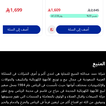
BSACMA-FI12CB
ذاكرة 8 جيجا رام، واي فاي،
فاتح، غطاء لوحة مفاتيح + ق
1,699
1,609
2,645
سماعات أذن لاسلكية
خصم
39
%
وفر
1,036
أضف إلى السلة
أضف إلى السلة
المنيع
شركة حمد عبدالله المنيع للتجارة هى احدى أكبر و أعرق الشركات فى المملكة
العربية السعودية فى مجال بيع و توزيع الأجهزة الكهربائية والتكييف والجوالات
والإلكترونيات بمختلف أنواعها .حيث تأسست فى الرياض عام 1984 بمحل صغير
لبيع الأجهزة الكهربائية الجديدة فى حراج بن قاسم فى مدينة الرياض ومع تطور
حركة المبيعات واقبال العملاء و الوثوق بالمعاملة و المنتجات التى نقوم بتسويقها
وبتوفيق من الله تم افتتاح أكثر من اربعين فرعاً فى الرياض والخرج والدمام والخبر