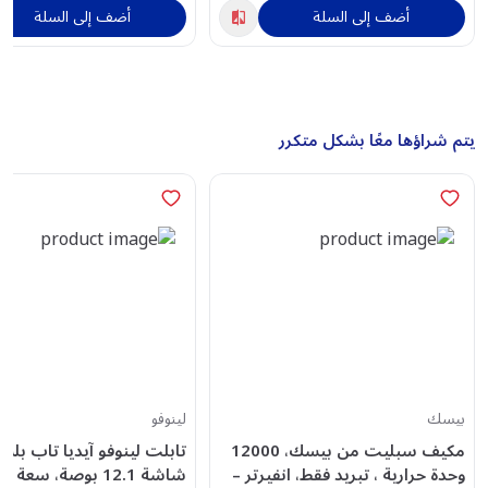
أضف إلى السلة
أضف إلى السلة
يتم شراؤها معًا بشكل متكرر
بيسك
لينوفو
مكيف سبليت من بيسك، 12000
تابلت لينوفو آيديا تاب بلس
وحدة حرارية ، تبريد فقط، انفيرتر –