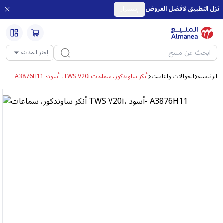
نزل التطبيق لافضل العروض
إستمرار
إختر المدينة
الرئيسية
الجوالات والتابلت
أنكر ساوندكور، سماعات TWS V20i، أسود- A3876H11