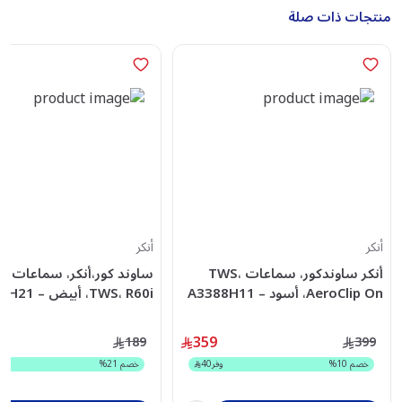
منتجات ذات صلة
أنكر
أنكر
أنكر ساوندكور، سماعات TWS،
ساوند كور،أنكر، سماعات أ
AeroClip On، أسود – A3388H11
TWS، R60i، أبيض – D1202H21
359
189
399
خصم
10
%
وفر
40
خصم
21
%