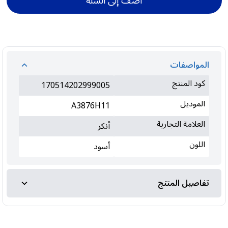
أضف إلى السلة
المواصفات
كود المنتج
170514202999005
الموديل
A3876H11
العلامة التجارية
أنكر
اللون
أسود
تفاصيل المنتج