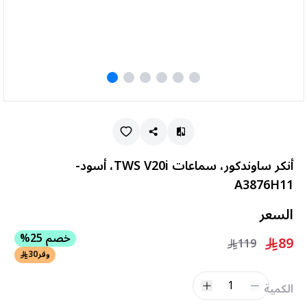
أنكر ساوندكور، سماعات TWS V20i، أسود-
A3876H11
السعر
خصم 25%
89
119
وفر
30
1
الكمية