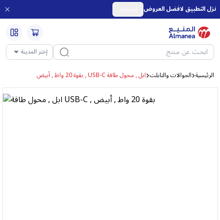
نزل التطبيق لافضل العروض
إستمرار
إختر المدينة
الرئيسية
الجوالات والتابلت
ابل , محول طاقة USB-C , بقوة 20 واط , أبيض