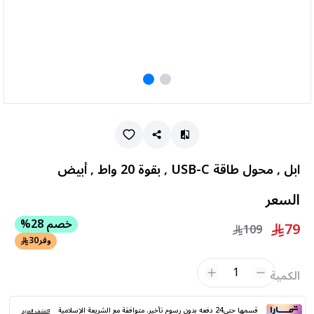
ابل , محول طاقة USB-C , بقوة 20 واط , أبيض
السعر
خصم 28%
79
109
وفر
30
1
الكمية
قسمها حتى24 دفعه بدون رسوم تأخير. متوافقة مع الشريعة الإسلامية
اكتشف المزيد