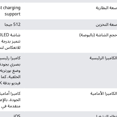
عة البطارية
st charging
support
عة التخزين
512 جيجا
جم الشاشة (بالبوصة)
تتميز بدرجة 
للانعكاس لتح
لكاميرا الرئيسية
وضع بورتريه 
الخلفية، كما
فيديو بدقة 4K
لكاميرا الأمامية
كاميرا أمامي
الجودة، بالإ
متقدمة في م
ظام التشغيل
iOS