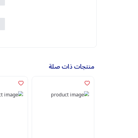
ب
ش
ن
منتجات ذات صلة