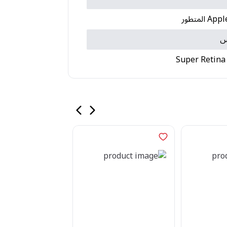
س
Super Retin