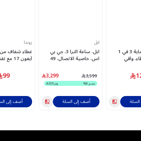
ابل
زوندا
زوندا، باقة حماية 3 في 1
ابل، ساعة الترا 3، جي بي
غطاء شفاف من ز
1، غطاء، واقي
اس، خاصية الاتصال، 49
آيفون 17 مع
 عدسة، شفاف
ملم، غطاء تيتانيوم أسود،
سيف
سوار أسود فحمي ,متوسط/
99
1
3,299
3,599
كبير
خصم
8
%
وفر
300
السلة
أضف إلى السلة
أضف إلى الس