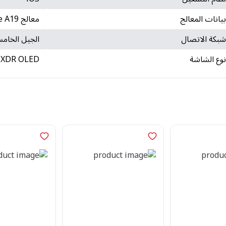
يانات المعالج
معالج Apple A19 المتطور
بكة الاتصال
الجيل الخام
وع الشاشة
a XDR OLED