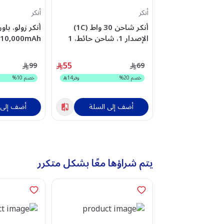
أنكر
أنكر
أنكر شاحن 30 واط (1C)
أنكر زولو، باو
الإصدار 1، شاحن حائط، 1
منفذ USB-C - أبيض -
C مدمج، أسو
A110DH11
A2698K21
55
99
69
خصم
20
%
وفر
14
خصم
10
%
أضف إلى السلة
أضف إلى 
يتم شراؤها معًا بشكل متكرر