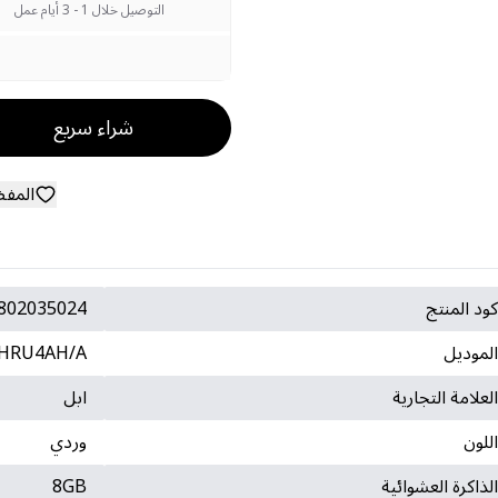
التوصيل خلال 1 - 3 أيام عمل
شراء سريع
المف
ود المنتج
802035024
لموديل
HRU4AH/A
لعلامة التجارية
ابل
للون
وردي
لذاكرة العشوائية
8GB