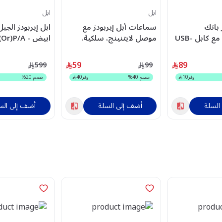
ابل
ابل
ر بانك
سماعات أبل إيربودز مع
ابل إيربودز الجيل 
10,000mAh مع كابل USB-
موصل لايتنينج، سلكية،
ابيض - MXP63ZA(Or)P/A
د –
بيضاء - MMTN2ZE/A-1
59
89
599
99
وفر
10
خصم
40
%
وفر
40
خصم
20
%
السلة
أضف إلى السلة
أضف إلى الس