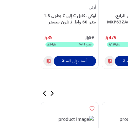
أوكي
ابل
الرابع،
أوكي، كابل C إلى C بطول 1.8
متر، 60 واط، نايلون مضفر،
جيجابايت، 5G - اسود
رمادي
35
479
3,799
59
وفر
120
خصم
41
%
وفر
24
خصم
2
%
لة
أضف إلى السلة
أضف إلى السلة