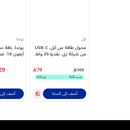
ابل
زوندا
محول طاقة من آبل، USB-C
من شركة زي، بقدرة 20 واط،
أيفون 6
منفذ واحد، أبيض –
شاشة، واقي
MUVT3ZE/A
29
79
109
خصم
28
%
وفر
30
أضف إلى السلة
أضف إلى 