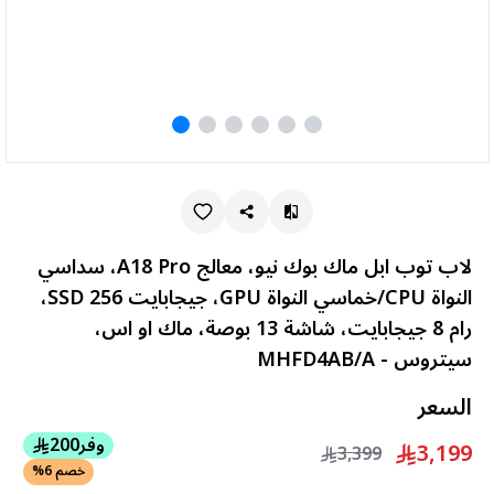
لاب توب ابل ماك بوك نيو، معالج A18 Pro، سداسي
النواة CPU/خماسي النواة GPU، جيجابايت 256 SSD،
رام 8 جيجابايت، شاشة 13 بوصة، ماك او اس،
سيتروس - MHFD4AB/A
السعر
وفر
200
3,199
3,399
خصم 6%