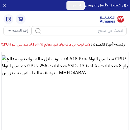
نزل التطبيق لافضل العروض
إستمرار
إختر المدينة
الرئيسية
أجهزة الكمبيوتر
لاب توب ابل ماك بوك نيو، معالج A18 Pro، سداسي النواة CPU/خماسي النواة GPU، جيجابايت 256 SSD، رام 8 جيجابايت، شاشة 13 بوصة، ماك او اس، سيتروس - MHFD4AB/A