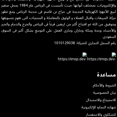
والإلكترونيات بمختلف أنواعها .حيث تأسست فى الرياض عام 1984 بمحل صغير
لبيع الأجهزة الكهربائية الجديدة فى حراج بن قاسم فى مدينة الرياض ومع تطور
حركة المبيعات واقبال العملاء و الوثوق بالمعاملة و المنتجات التى نقوم بتسويقها
وبتوفيق من الله تم افتتاح أكثر من اربعين فرعاً فى الرياض والخرج والدمام والخبر
والأحساء وجدة ومكة وجازان وجارى العمل على التوسع بشكل أكبر فى السوق
السعودى.
رقم السجل التجاري للشركة: 1010129038
مساعدة
الشروط والأحكام
بيان الخصوصية
الاسترجاع والاستبدال
شهاده التجاره الإلكترونية
للشكاوى والاستفسار