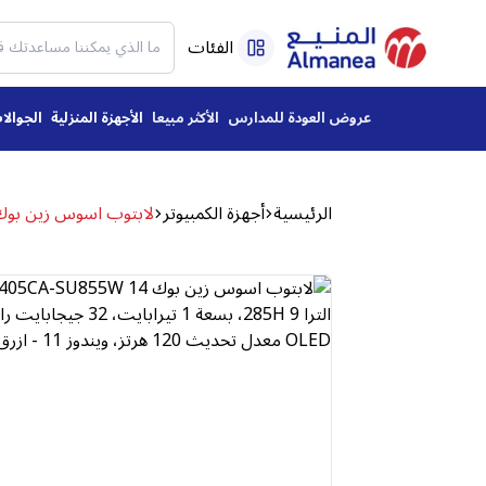
الفئات
عروض العودة للمدارس
الأكثر مبيعا
الأجهزة المنزلية
الجوالا
الرئيسية
أجهزة الكمبيوتر
لابتوب اسوس زين بوك 14 OLED UX3405CA-SU855W، معالج انتل كور الترا 9 285H، بسعة 1 تيرابايت، 32 جيجابايت رام، شاشة لمس 14 بوصة 3K OLED معدل تحديث 120 هرتز، ويندوز 11