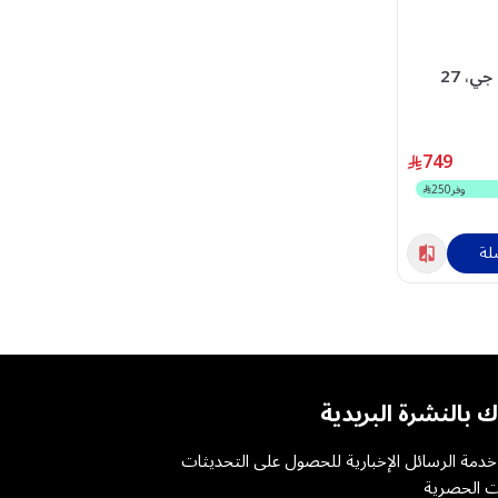
شاشة العاب إل جي، 27
(1920×1080)، تقنية IPS،
معدل تحديث 200 هرتز،
749
 استجابة 1 مللي ثانية،
وفر
250
HDR10، متوافقة مع G-
SYNC، Fre
لة
ك بالنشرة البريدية
دمة الرسائل الإخبارية للحصول على التحديثات
 الحصرية