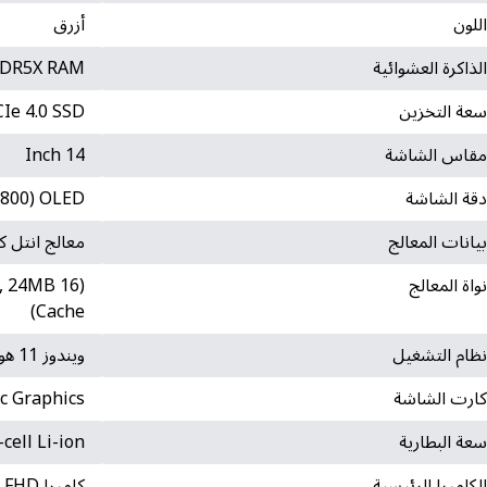
للون
أزرق
لذاكرة العشوائية
DDR5X RAM
عة التخزين
Ie 4.0 SSD
قاس الشاشة
14 Inch
قة الشاشة
1800) OLED
يانات المعالج
معالج انتل كور ال
واة المعالج
Hz, 24MB
Cache)
ظام التشغيل
ويندوز 11 هوم
ارت الشاشة
rc Graphics
عة البطارية
cell Li-ion
لكاميرا الرئيسية