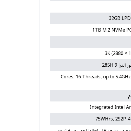
32GB LP
1TB M.2 NVMe PC
3K (2880 × 
ترا 9 285H
(16 Cores, 16 Threads, up to 5.4G
Integrated Intel A
75WHrs, 2S2P, 4-
كاميرا FHD مع مستشعر IR وغطاء للخصوصية تدعم