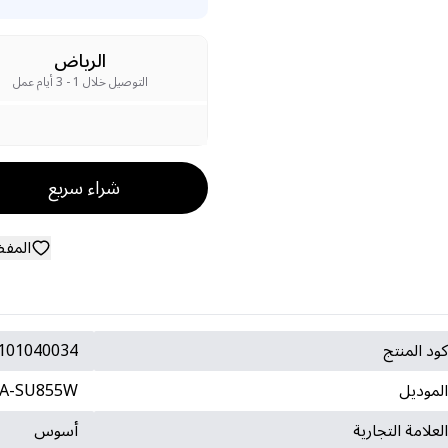
الرياض
التوصيل خلال 1 - 3 أيام عمل
شراء سريع
المف
ود المنتج
101040034
لموديل
A-SU855W
لعلامة التجارية
أسوس