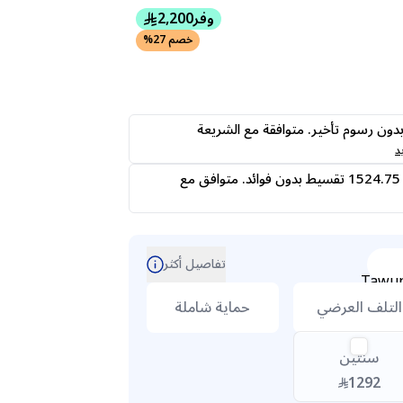
وفر
2,200
خصم 27%
ى24 دفعه بدون رسوم تأخير. متوافقة مع الشريعة
د
قسمها على 4 دفعات 1524.75 تقسيط بدون فوائد. متوافق مع
تفاصيل أكثر
التلف العرضي
حماية شاملة
سنتين
1292