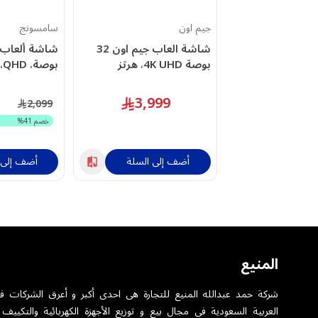
جيم اون
سامسونج
شاشة العاب جيم اون 32
بوصة 4K UHD، هرتز
240/480، 0.03 مللي ثانية،
OLED، اسود -
G600EMXUE
3,999
2,099
GO32OLED4K
خصم
41
%
أضف إلى السلة
أضف إلى 
المنيع
شركة حمد عبدالله المنيع للتجارة هى احدى أكبر و أعرق الشركات ف
العربية السعودية فى مجال بيع و توزيع الأجهزة الكهربائية والتكييف 