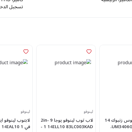
تسجيل الدخول عبر lo
لينوفو
لينوفو
لاب توب اسوس زنبوك 14
لاب توب لينوفو يوجا 9 2in-
UM3406GA-QD031W،
1 14ILL10 83LC003KAD -
في 1 14IAL10