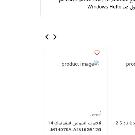
Windows Hel
أسوس
لينوفو
لابتوب لينوفو ايديا باد 5 2
لابتوب اسوس فيفوبوك 14
لابتوب لينوفو ايديا
M1407KA-AI516G512G،