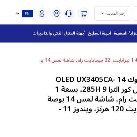
إختر المدينة
نزلية الصغيرة
أجهزة المطبخ
أجهزة المنزل الذكي والكاميرات
لابتوب اسوس زين بوك 14 OLED UX3405CA-
SU855W، معالج انتل كور الترا 9 285H، بسعة 1
تيرابايت، 32 جيجابايت رام، شاشة لمس 14 بوصة
3K OLED معدل تحديث 120 هرتز، ويندوز 11 -