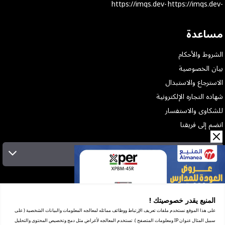
مساعدة
الشروط والأحكام
بيان الخصوصية
الاسترجاع والاستبدال
شهاده التجاره الإلكترونية
للشكاوى والاستفسار
انضم إلى فريقنا
الإشتراك بالنشرة البريدية
عن الشركة
الخدمات
المنيع يقدر خصوصيتك !
المعارض
على هذا الموقع نستخدم ملفات تعريف الإرتباط ووظائف مماثله لمعالجه المعلومات والبيانات الشخصية ( على
شهادة ضريبة القيمة المضافة
سبيل المثال عنوان IP ومعلومات المتصفح ). تستخدم المعالجه لأغراض مثل دمج وتخصيص المحتوى والتحليل