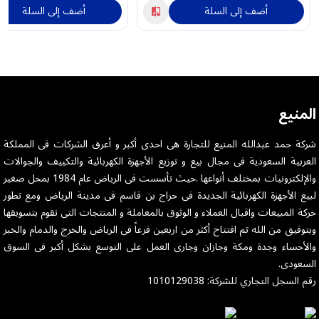
أضف إلى السلة
أضف إلى السلة
المنيع
شركة حمد عبدالله المنيع للتجارة هى احدى أكبر و أعرق الشركات فى المملكة
العربية السعودية فى مجال بيع و توزيع الأجهزة الكهربائية والتكييف والجوالات
والإلكترونيات بمختلف أنواعها .حيث تأسست فى الرياض عام 1984 بمحل صغير
لبيع الأجهزة الكهربائية الجديدة فى حراج بن قاسم فى مدينة الرياض ومع تطور
حركة المبيعات واقبال العملاء و الوثوق بالمعاملة و المنتجات التى نقوم بتسويقها
وبتوفيق من الله تم افتتاح أكثر من اربعين فرعاً فى الرياض والخرج والدمام والخبر
والأحساء وجدة ومكة وجازان وجارى العمل على التوسع بشكل أكبر فى السوق
السعودى.
رقم السجل التجاري للشركة: 1010129038