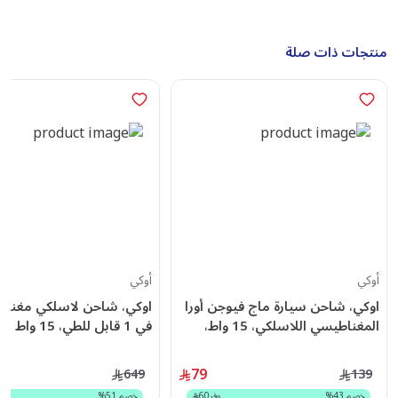
منتجات ذات صلة
أوكي
أوكي
اوكي، شاحن سيارة ماج فيوجن أورا
المغناطيسي اللاسلكي، 15 واط،
في 1 قابل للطي، 15 واط - رمادي
رمادي
79
649
139
خصم
43
%
وفر
60
خصم
51
%