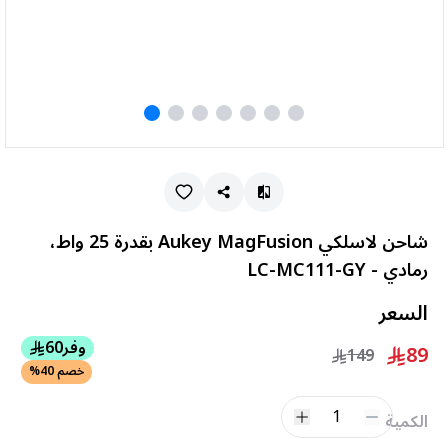
شاحن لاسلكي Aukey MagFusion بقدرة 25 واط،
رمادي - LC-MC111-GY
السعر
وفر
60
89
149
خصم 40%
1
الكمية