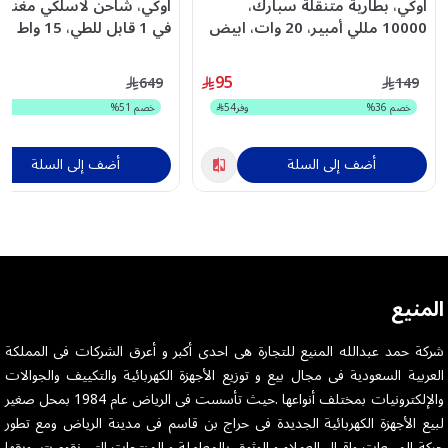
اوكي، بطارية متنقلة سبارك،
10000 مللي أمبير، 20 وات، ابيض
في 1 قابل للطي، 15 واط - رمادي
95
649
149
خصم
36
%
وفر
54
خصم
51
%
أضف إلى السلة
أضف إلى السلة
المنيع
شركة حمد عبدالله المنيع للتجارة هى احدى أكبر و أعرق الشركات فى المملكة
العربية السعودية فى مجال بيع و توزيع الأجهزة الكهربائية والتكييف والجوالات
والإلكترونيات بمختلف أنواعها .حيث تأسست فى الرياض عام 1984 بمحل صغير
لبيع الأجهزة الكهربائية الجديدة فى حراج بن قاسم فى مدينة الرياض ومع تطور
حركة المبيعات واقبال العملاء و الوثوق بالمعاملة و المنتجات التى نقوم بتسويقها