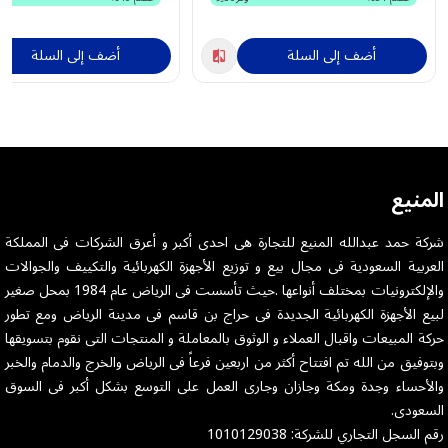
أضف إلى السلة
أضف إلى السلة
المنيع
شركة حمد عبدالله المنيع للتجارة هى احدى أكبر و أعرق الشركات فى المملكة
العربية السعودية فى مجال بيع و توزيع الأجهزة الكهربائية والتكييف والجوالات
والإلكترونيات بمختلف أنواعها .حيث تأسست فى الرياض عام 1984 بمحل صغير
لبيع الأجهزة الكهربائية الجديدة فى حراج بن قاسم فى مدينة الرياض ومع تطور
حركة المبيعات واقبال العملاء و الوثوق بالمعاملة و المنتجات التى نقوم بتسويقها
وبتوفيق من الله تم افتتاح أكثر من اربعين فرعاً فى الرياض والخرج والدمام والخبر
والأحساء وجدة ومكة وجازان وجارى العمل على التوسع بشكل أكبر فى السوق
السعودى.
رقم السجل التجاري للشركة: 1010129038