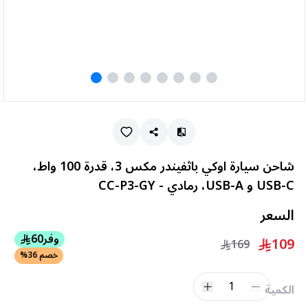
شاحن سيارة اوكي باثفيندر مكس 3، قدرة 100 واط،
USB-C و USB-A، رمادي - CC-P3-GY
السعر
وفر
60
109
169
خصم 36%
1
الكمية