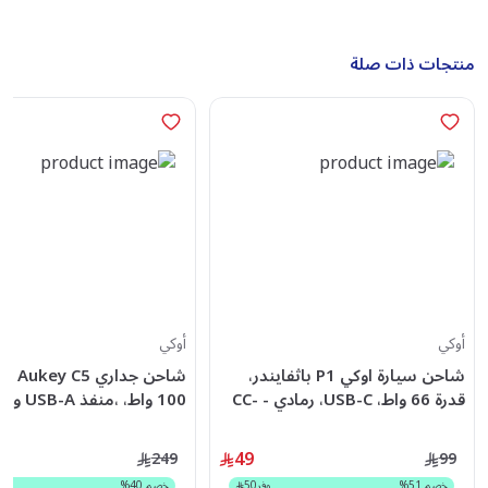
منتجات ذات صلة
أوكي
أوكي
شاحن سيارة اوكي P1 باثفايندر،
شاحن جداري 
قدرة 66 واط، USB-C، رمادي - CC-
P1-GY
منفذUSB-C، رمادي - PA-C5-GY
49
249
99
خصم
51
%
وفر
50
خصم
40
%