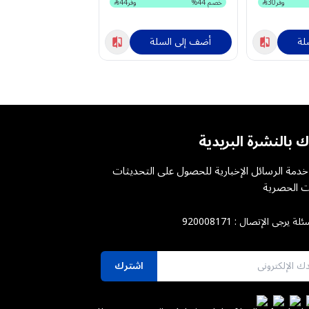
وفر
30
خصم
44
%
وفر
44
لة
أضف إلى السلة
أضف إلى السلة
ك بالنشرة البريدية
دمة الرسائل الإخبارية للحصول على التحديثات
 الحصرية
ئلة يرجى الإتصال :
920008171
اشترك