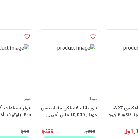
جودا
هونر
سامسونج جالاكسي A27،
باور بانك لاسلكي مغناطيسي
سعة 128 جيجا، ذاكرة 6 جيجا
جودا , 10,000 مللي أمبير ,
Pro، بلوتوث، أ
20 واط, منفذ واحد
5503ACEQ
(لاسلكي), أسود –
1,
239
99
299
PB011ABUN1