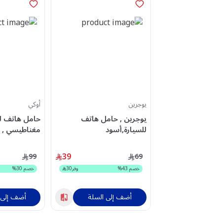
يوجرين
أوكي
يوجرين , حامل هاتف
حامل هاتف لل
للسيارة,أسود
مغناطيسي , C49 , أسود
39
99
69
خصم
43
%
وفر
30
خصم
30
%
أضف إلى السلة
أضف إلى 