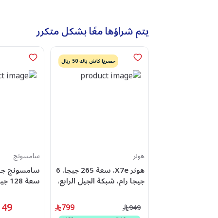
يتم شراؤها معًا بشكل متكرر
حصريا كاش باك 50 ريال
هونر
سامسونج
هونر X7e، سعة 265 جيجا، 6
جيجا رام، شبكة الجيل الرابع،
شريحتين - أزرق فاتح
رام، 5G، شريحتين - ازرق
149
799
949