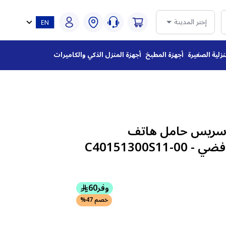
إختر المدينة
نزلية الصغيرة
أجهزة المطبخ
أجهزة المنزل الذكي والكاميرات
ريس حامل هاتف
C40151300S
وفر
60
خصم 47%