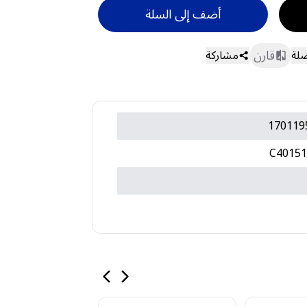
أضف إلى السلة
قارن
ضلة
مشاركة
170119
C40151