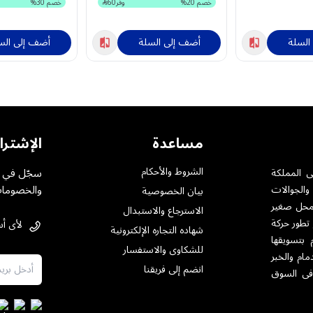
خصم
20
%
وفر
60
خصم
30
%
السلة
أضف إلى السلة
أضف إلى الس
مساعدة
الإشترا
الشروط والأحكام
سجّل في خ
ى المملكة
والخصومات
والجوالات
بيان الخصوصية
ت بمختلف أنواعها .حيث تأسست فى الرياض عام 1984 بمحل صغير
الاسترجاع والاستبدال
 تطور حركة
لأى أس
شهاده التجاره الإلكترونية
 بتسويقها
للشكاوى والاستفسار
مام والخبر
انضم إلى فريقنا
فى السوق