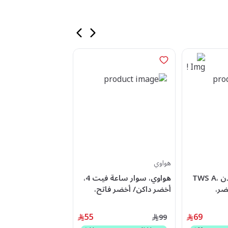
هواوي
سامسونج
هونر سماعات أذن ،TWS A
هواوي، سوار ساعة فيت 4،
خضر،
أخضر داكن/ أخضر فاتح،
هدية
رام، 5G، شريحتين - أسود
1,449
55
69
99