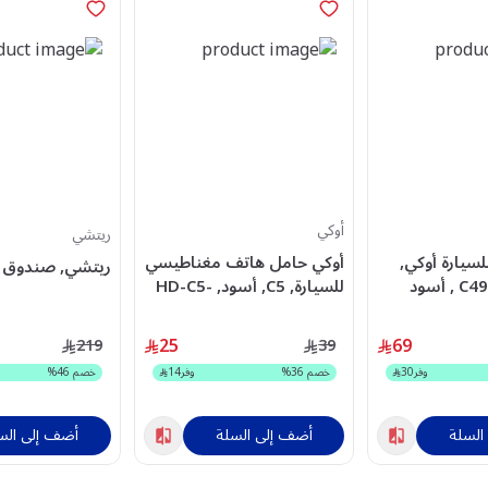
أوكي
ريتشي
سيارة أوكي,
أوكي حامل هاتف مغناطيسي
ريتشي, صندوق ه
للسيارة, C5, أسود, HD-C5-
BK
25
69
219
39
وفر
30
خصم
36
%
وفر
14
خصم
46
%
السلة
أضف إلى السلة
أضف إلى الس