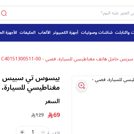
ت والتابلت
شاشات وصوتيات
أجهزة الكمبيوتر
الألعاب
المكيفات
الأجهزة الم
امل هاتف مغناطيسي للسيارة، فضي - C40151300S11-00
بيسوس تي سبيس س
مغناطيسي للسيارة، فضي - 11-00
السعر
69
129
1
الكمية