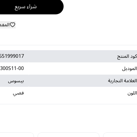
شراء سريع
المف
ود المنتج
551999017
لموديل
300S11-00
لعلامة التجارية
بيسوس
للون
فضي