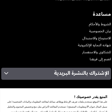
مساعدة
الشروط والأحكام
بيان الخصوصية
الاسترجاع والاستبدال
شهاده التجاره الإلكترونية
للشكاوى والاستفسار
انضم إلى فريقنا
الإشتراك بالنشرة البريدية
عن الشركة
الخدمات
المنيع يقدر خصوصيتك !
المعارض
على هذا الموقع نستخدم ملفات تعريف الإرتباط ووظائف مماثله لمعالجه المعلومات والبيانات الشخصية ( على
شهادة ضريبة القيمة المضافة
سبيل المثال عنوان IP ومعلومات المتصفح ). تستخدم المعالجه لأغراض مثل دمج وتخصيص المحتوى والتحليل
ترخيص العرض الترويجي
ال‘حصائى / القياس والإعلانات المخصصة ودمج وسائل التواصل الإجتماعى. هذه الموافقه طوعيه وليست