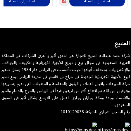
أضف إلى السلة
أضف إلى السلة
المنيع
شركة حمد عبدالله المنيع للتجارة هى احدى أكبر و أعرق الشركات فى المملكة
العربية السعودية فى مجال بيع و توزيع الأجهزة الكهربائية والتكييف والجوالات
والإلكترونيات بمختلف أنواعها .حيث تأسست فى الرياض عام 1984 بمحل صغير
لبيع الأجهزة الكهربائية الجديدة فى حراج بن قاسم فى مدينة الرياض ومع تطور
حركة المبيعات واقبال العملاء و الوثوق بالمعاملة و المنتجات التى نقوم بتسويقها
وبتوفيق من الله تم افتتاح أكثر من اربعين فرعاً فى الرياض والخرج والدمام والخبر
والأحساء وجدة ومكة وجازان وجارى العمل على التوسع بشكل أكبر فى السوق
السعودى.
رقم السجل التجاري للشركة: 1010129038