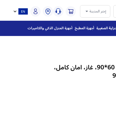
إختر المدينة
نزلية الصغيرة
أجهزة المطبخ
أجهزة المنزل الذكي والكاميرات
فرن بومبانى ايطالي، 60*90، غاز، امان كامل،