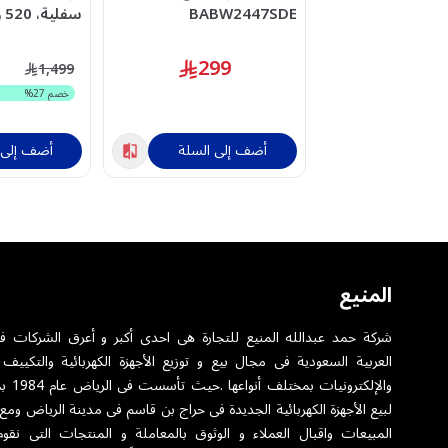
BABW2447SDE
اسود - HWD-B30000
299
1,499
خصم
27
%
أضف إلى السلة
أضف إلى 
المنيع
شركة حمد عبدالله المنيع للتجارة هى احدى أكبر و أعرق الشركات ف
العربية السعودية فى مجال بيع و توزيع الأجهزة الكهربائية والتكييف 
والإلكترونيا
لبيع الأجهزة الكهربائية الجديدة فى حراج بن قاسم فى مدينة الرياض ومع
المبيعات واقبال العملاء و الوثوق بالمعاملة و المنتجات التى نقوم