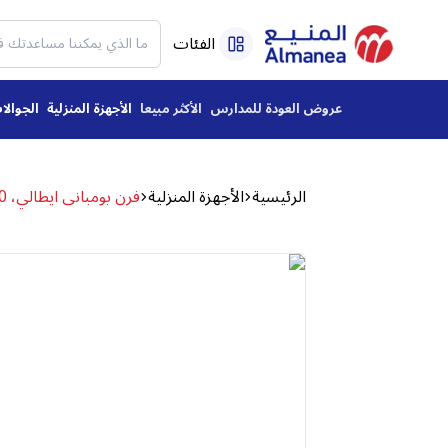
الفئات
عروض العودة للمدارس
الأكثر مبيعا
الأجهزة المنزلية
الجوالا
الرئيسية
الأجهزة المنزلية
فرن بومبانى ايطالي، 60*90، غاز، امان كامل، استيل - 90GG5TCIX