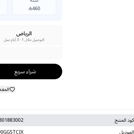
سنة
460
الرياض
التوصيل خلال 1 - 3 أيام عمل
شراء سريع
المف
ود المنتج
801883002
لموديل
90GG5TCIX