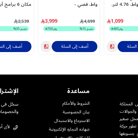
سفلية، 520 واط، 4.76 لتر،
واط، فضي -
14F5ME(W)-SA
OWKVL85.344SI
3,999
1,099
2,539
4,699
وفر
400
خصم
15
%
وفر
700
خصم
35
%
السلة
أضف إلى السلة
أضف إلى الس
مساعدة
الإشترا
الشروط والأحكام
سجّل في خ
ى المملكة
والخصومات
والجوالات
بيان الخصوصية
ت بمختلف أنواعها .حيث تأسست فى الرياض عام 1984 بمحل صغير
الاسترجاع والاستبدال
 تطور حركة
لأى أس
شهاده التجاره الإلكترونية
 بتسويقها
للشكاوى والاستفسار