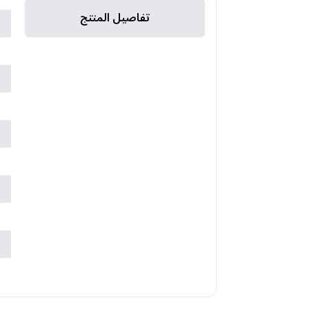
تفاصيل المنتج
ا
ا
ا
ا
ا
ا
ا
ع
ض
ب