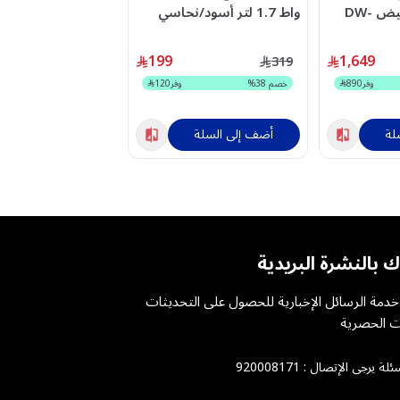
مكان 6 برامج أبيض DW-
واط 1.7 لتر أسود/نحاسي
C3079082
HD9352/31
199
1,649
999
319
وفر
890
خصم
38
%
وفر
120
خصم
40
%
لة
أضف إلى السلة
أضف إلى السلة
ك بالنشرة البريدية
دمة الرسائل الإخبارية للحصول على التحديثات
 الحصرية
ئلة يرجى الإتصال :
920008171