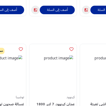
السلة
أضف إلى السلة
أضف إلى الس
خصم
كينوود
توشيبا
اشي تعبئة
عجان كينوود، 7 لتر، 1800