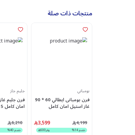
منتجات ذات صلة
بومباني
جليم جاز
فرن بومبانى ايطالي 60 * 90
غاز استيل امان كامل
ا
AL9612GIFS
DIVA90GG5TCIX
3,599
6,210
4,199
خصم
14
%
وفر
600
خصم
40
%