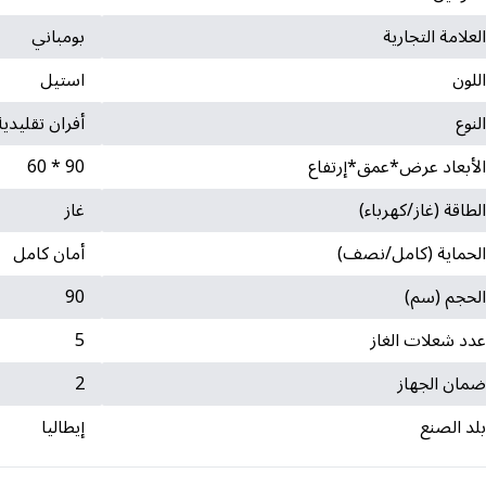
لعلامة التجارية
بومباني
للون
استيل
لنوع
أفران تقليدية
لأبعاد عرض*عمق*إرتفاع
90 * 60
لطاقة (غاز/كهرباء)
غاز
لحماية (كامل/نصف)
أمان كامل
لحجم (سم)
90
دد شعلات الغاز
5
مان الجهاز
2
لد الصنع
إيطاليا