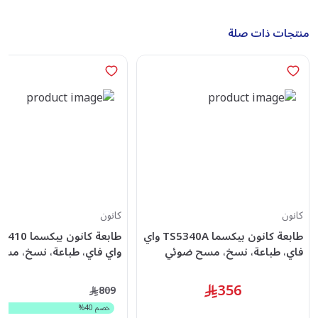
منتجات ذات صلة
كانون
كانون
طابعة كانون بيكسما TS5340A واي
فاي، طباعة، نسخ، مسح ضوئي
واي فاي، طباعة، نسخ، مس
356
809
خصم
40
%