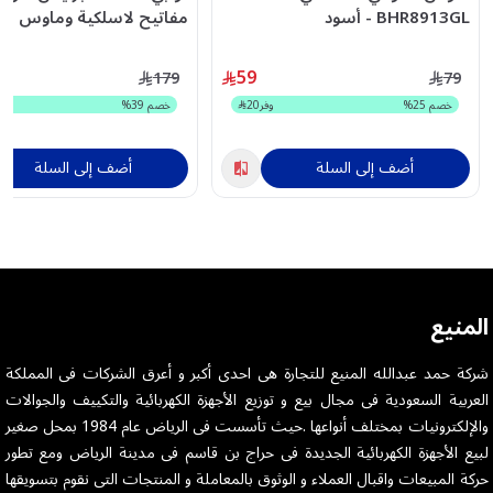
BHR8913GL - أسود
مفاتيح لاسلكية وماوس رم
غامق/ أسود
59
179
79
خصم
25
%
وفر
20
خصم
39
%
أضف إلى السلة
أضف إلى السلة
المنيع
شركة حمد عبدالله المنيع للتجارة هى احدى أكبر و أعرق الشركات فى المملكة
العربية السعودية فى مجال بيع و توزيع الأجهزة الكهربائية والتكييف والجوالات
والإلكترونيات بمختلف أنواعها .حيث تأسست فى الرياض عام 1984 بمحل صغير
لبيع الأجهزة الكهربائية الجديدة فى حراج بن قاسم فى مدينة الرياض ومع تطور
حركة المبيعات واقبال العملاء و الوثوق بالمعاملة و المنتجات التى نقوم بتسويقها