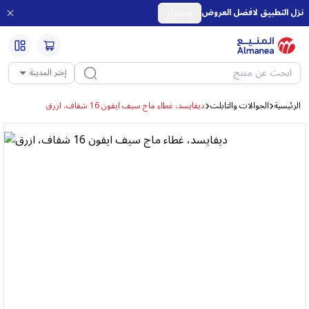
نزل التطبيق لافضل العروض
إستمرار
إختر المدينة
الرئيسية
الجوالات والتابلت
ديفايسد، غطاء ماج سيف ايفون 16 شفاف، ازرق