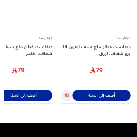
ديفايسد
ديفايسد
ديفايسد، غطاء ماج سيف ايفون 16
برو شفاف، ازرق
شفاف، اخضر
79
79
أضف إلى السلة
أضف إلى السلة