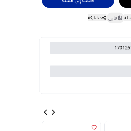
أضف إلى السلة
قارن
ضلة
مشاركة
170126