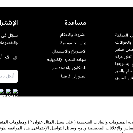
مساعدة
الإشترا
الشروط والأحكام
سجّل في خ
ى المملكة
والخصومات
والجوالات
بيان الخصوصية
ت بمختلف أنواعها .حيث تأسست فى الرياض عام 1984 بمحل صغير
الاسترجاع والاستبدال
 تطور حركة
لأى أس
شهاده التجاره الإلكترونية
 بتسويقها
للشكاوى والاستفسار
مام والخبر
انضم إلى فريقنا
فى السوق
على هذا الموقع نستخدم ملفات تعريف الإرتباط ووظائف مماثله لمعالجه المعلومات وال
معارض
شهادة ضريبة القيمة المضافة
ترخيص العرض الترويجي
مبيع
قياس والإعلانات المخصصة ودمج وسائل التواصل الإجتماعى. هذه الموافقه طو