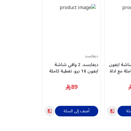
ديفايسد
ديفايسد
شاشة ايفون
ديفايسد، 2 واقي شاشة
ديفايسد، واقي شاش
املة مع اداة
ايفون 16 برو، تغطية كاملة
مقوى اي
مع اداة التطبيق، شفاف
يدعم الخصوصية
59
89
لة
أضف إلى السلة
أضف إلى السلة