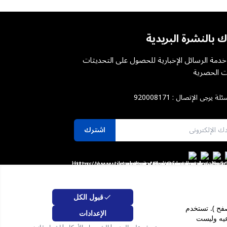
ك بالنشرة البريدية
دمة الرسائل الإخبارية للحصول على التحديثات
 الحصرية
ئلة يرجى الإتصال :
920008171
اشترك
قبول الكل
بيانات الشخصية ( على سبيل المثال عنوان IP ومعلومات المتصفح ). تستخدم
الإعدادات
ات الشركات
برنامج الضمان
عيه وليست