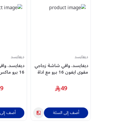
ديفايسد
ديفايسد
ديفايسد، واقي شاشة زجاجي
ديفايسد، واق
مقوى ايفون 16 برو مع اداة
16 برو ماك
التطبيق، شفاف
مع اداة التط
59
49
أضف إلى السلة
أضف إلى 