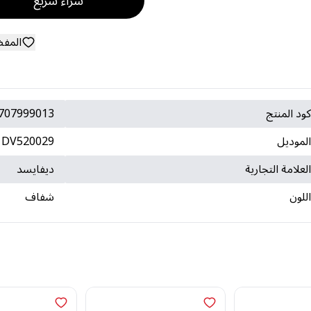
شراء سريع
المف
ود المنتج
707999013
لموديل
DV520029
لعلامة التجارية
ديفايسد
للون
شفاف