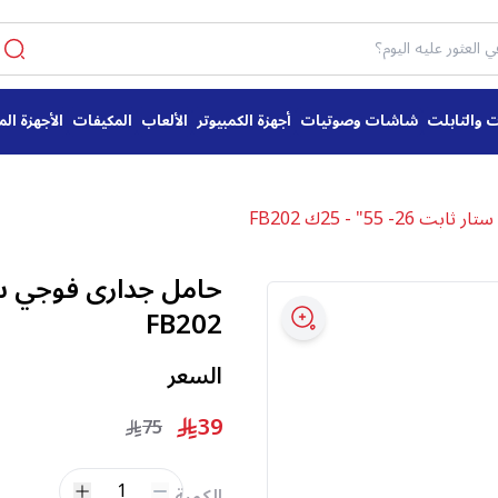
ت والتابلت
شاشات وصوتيات
أجهزة الكمبيوتر
الألعاب
المكيفات
الأجهزة الم
- 55" - 25ك FB202
FB202
السعر
39
75
1
الكمية