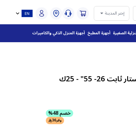
إختر المدينة
نزلية الصغيرة
أجهزة المطبخ
أجهزة المنزل الذكي والكاميرات
حامل جدارى فوجي ستار ثابت 26- 55" - 25ك
خصم 48%
وفر
36