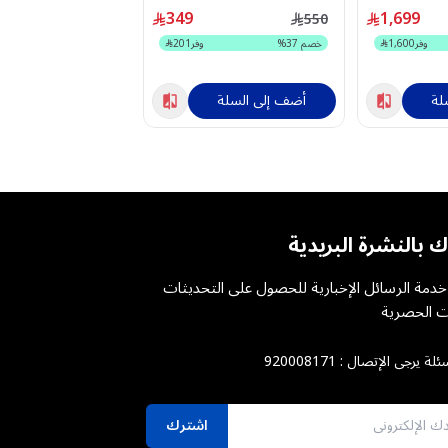
لتشغيل لمدة 8 سنوات -
MT32HD600N
مستقبل مدمج - 65P61L
349
1,699
3,199
550
وفر
1,600
خصم
37
%
وفر
201
خصم
28
%
لة
أضف إلى السلة
أضف إلى السلة
ك بالنشرة البريدية
دمة الرسائل الإخبارية للحصول على التحديثات
 الحصرية
ئلة يرجى الإتصال :
920008171
اشترك