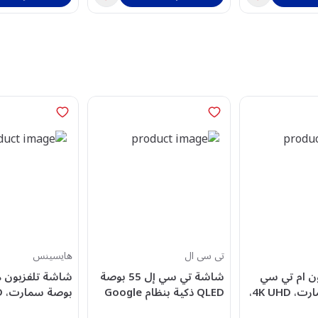
تى سى ال
هايسينس
ن ام تي سي
شاشة تي سي إل 55 بوصة
50 بوصة سمارت، 4K UHD،
QLED ذكية بنظام Google
ة DLED، نظام جوجل،
TV - موديل 55P8L
لوحة ED