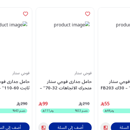
فوجي ستار
فوجي ستار
فوجي ستار
حامل جدارى فوجي ستار
حامل جدارى فوج
متحرك الاتجاهات 32-70" –
60ك FS403PLUS
FS206PRO
99
55
290
210
وفر
44
خصم
53
%
وفر
111
خصم
43
%
السلة
أضف إلى السلة
أضف إلى الس