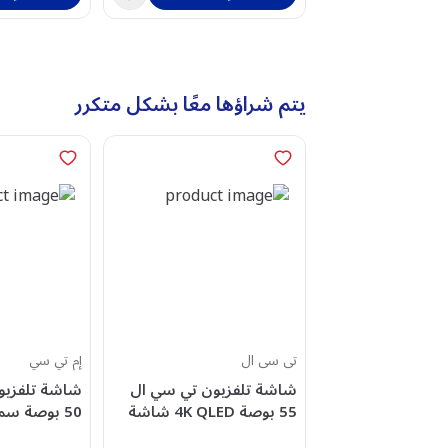
يتم شراؤها معًا بشكل متكرر
تى سى ال
إم تي سي
شاشة تلفزيون تي سي ال
شاشة تلفزيو
55 بوصة 4K QLED شاشة
سمارت جوجل، مع مستقبل
لوح