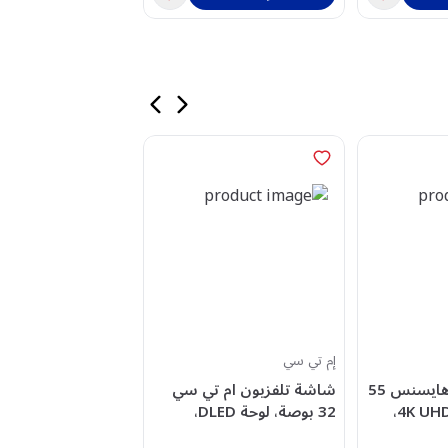
إم تي سي
تى سى ال
شاشة تلفزيون هايسنس 55
شاشة تلفزيون ام تي سي
شاشة تلفزيون تي 
بوصة سمارت، 4K UHD،
32 بوصة، لوحة DLED،
QL، تحديث نظام
رسيفر مدمج –
شاشة سمارت جوجل