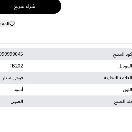
شراء سريع
المف
ود المنتج
999999045
لموديل
FB202
لعلامة التجارية
فوجي ستار
للون
أسود
لد الصنع
الصين