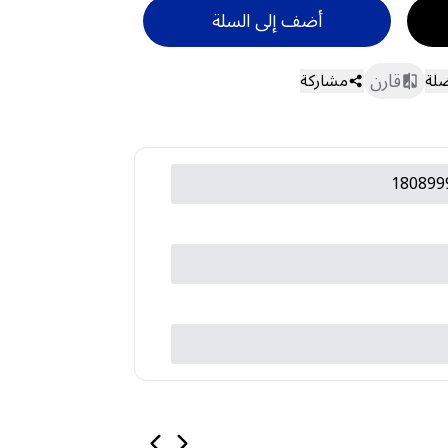
أضف إلى السلة
قارن
ضلة
مشاركة
180899