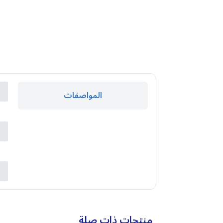
ك
المواصفات
ا
ا
ا
ب
منتجات ذات صلة