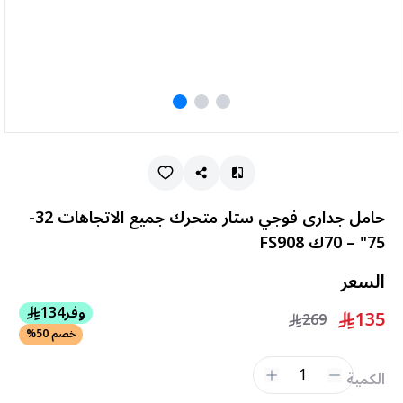
حامل جدارى فوجي ستار متحرك جميع الاتجاهات 32-
75" – 70ك FS908
السعر
وفر
134
135
269
خصم 50%
1
الكمية