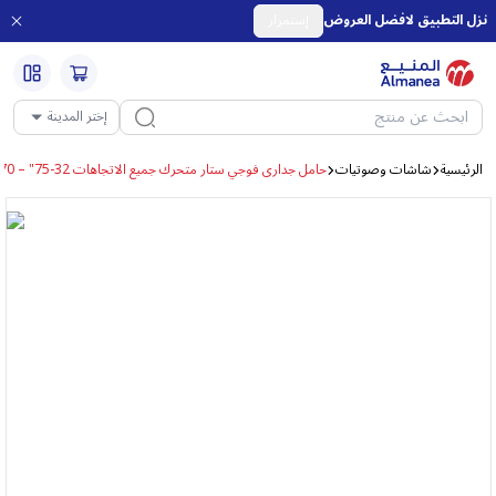
نزل التطبيق لافضل العروض
إستمرار
إختر المدينة
الرئيسية
شاشات وصوتيات
حامل جدارى فوجي ستار متحرك جميع الاتجاهات 32-75" – 70ك FS908