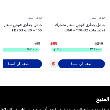
فوجي ستار
فوجي ستار
حامل جدارى فوجي ستار متحرك
الاتجاهات 32-70" – 60ك
65" – 30ك FB203
FS403PLUS
99
99
210
خصم
53
%
وفر
111
خصم
44
%
أضف إلى السلة
أضف إلى السلة
المنيع
شركة حمد عبدالله المنيع للتجارة هى احدى أكبر و أعرق الشركات فى المملكة