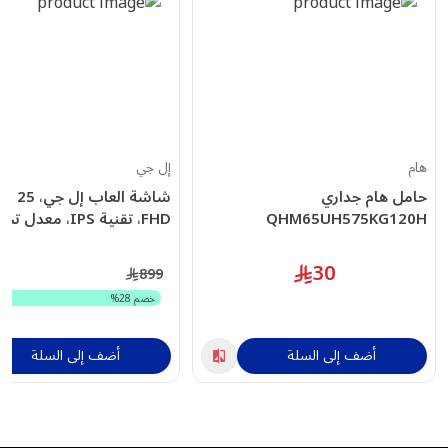
هام
إل جي
حامل هام جداري
شاشة الع
QHM65UH575KG120H
FHD، تقنية IPS، معد
متوافقة مع  FreeSync
30
899
خصم
28
%
B.AMI
أضف إلى السلة
أضف إلى السلة