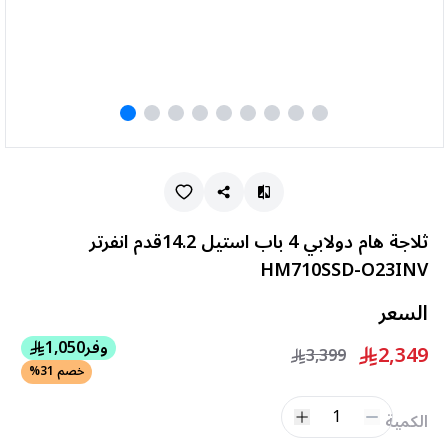
ثلاجة هام دولابي 4 باب استيل 14.2قدم انفرتر
HM710SSD-O23INV
السعر
وفر
1,050
2,349
3,399
خصم 31%
1
الكمية