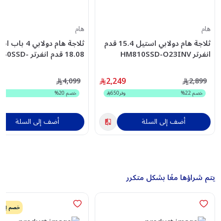
هام
هام
ثلاجة هام دولابي استيل 15.4 قدم
ثلاجة هام دولابي 4 ب
انفرتر HM810SSD-O23INV
18.08 قدم انفرتر D
O23INV
2,249
4,099
2,899
خصم
22
%
وفر
650
خصم
20
%
أضف إلى السلة
أضف إلى السلة
يتم شراؤها معًا بشكل متكرر
خصم إضافي