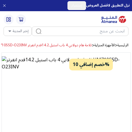
نزل التطبيق لافضل العروض
إستمرار
إختر المدينة
الرئيسية
الأجهزة المنزلية
ثلاجة هام دولابي 4 باب استيل 14.2قدم انفرتر HM710SSD-O23INV
خصم إضافي 10%