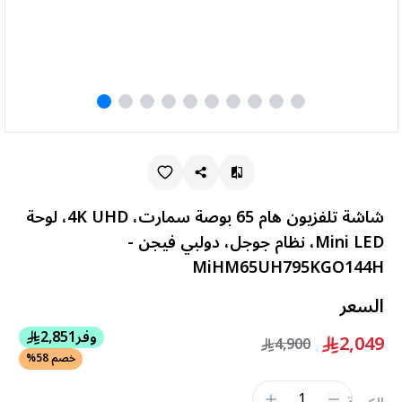
شاشة تلفزيون هام 65 بوصة سمارت، 4K UHD، لوحة
Mini LED، نظام جوجل، دولبي فيجن -
MiHM65UH795KGO144H
السعر
وفر
2,851
2,049
4,900
خصم 58%
1