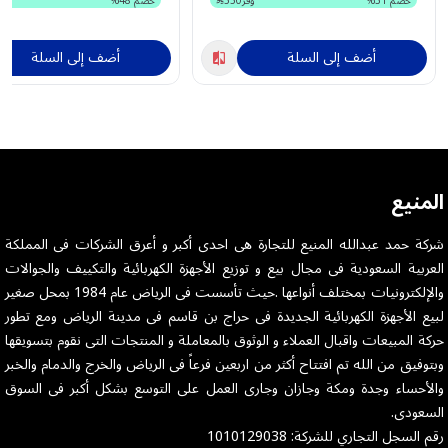
خصم
31
%
وفر
550
خصم
48
%
أضف إلى السلة
أضف إلى السلة
المنيع
شركة حمد عبدالله المنيع للتجارة هى احدى أكبر و أعرق الشركات فى المملكة
العربية السعودية فى مجال بيع و توزيع الأجهزة الكهربائية والتكييف والجوالات
والإلكترونيات بمختلف أنواعها .حيث تأسست فى الرياض عام 1984 بمحل صغير
لبيع الأجهزة الكهربائية الجديدة فى حراج بن قاسم فى مدينة الرياض ومع تطور
حركة المبيعات واقبال العملاء و الوثوق بالمعاملة و المنتجات التى نقوم بتسويقها
وبتوفيق من الله تم افتتاح أكثر من اربعين فرعاً فى الرياض والخرج والدمام والخبر
والأحساء وجدة ومكة وجازان وجارى العمل على التوسع بشكل أكبر فى السوق
السعودى.
رقم السجل التجاري للشركة: 1010129038