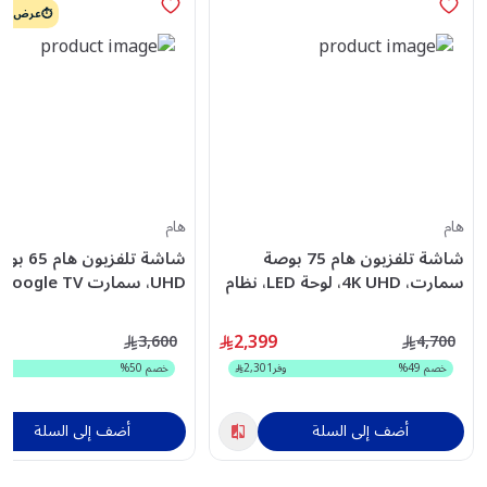
⏱️عرض اليو
هام
هام
شاشة تلفزيون هام 75 بوصة
سمارت، 4K UHD، لوحة LED، نظام
جوجل، رسيفر مدمج -
الموديل - HM65UH560TG
HM75UH545KG
2,399
3,600
4,700
خصم
49
%
وفر
2,301
خصم
50
%
وف
أضف إلى السلة
أضف إلى السلة