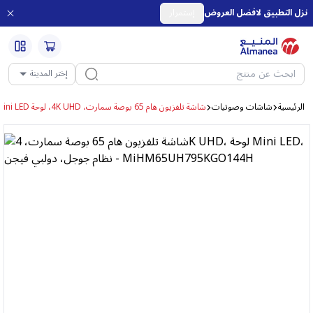
نزل التطبيق لافضل العروض
إستمرار
إختر المدينة
الرئيسية
شاشات وصوتيات
شاشة تلفزيون هام 65 بوصة سمارت، 4K UHD، لوحة Mini LED، نظام جوجل، دولبي فيجن - MiHM65UH795KGO144H