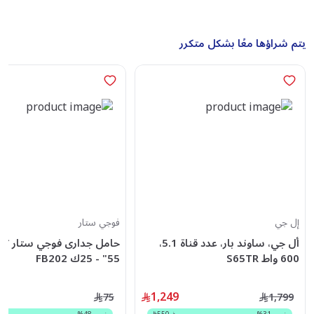
يتم شراؤها معًا بشكل متكرر
إل جي
فوجي ستار
أل جي، ساوند بار، عدد قناة 5.1،
600 واط S65TR
55" - 25ك FB202
1,249
75
1,799