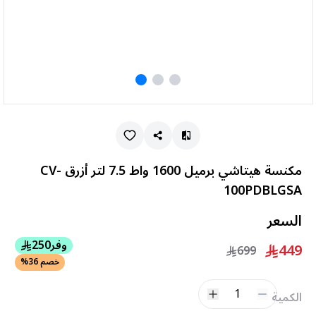
مكنسة هيتاشي برميل 1600 واط 7.5 لتر أزرق CV-
100PDBLGSA
السعر
وفر
250
449
699
خصم 36%
1
الكمية