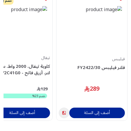
خصم إضافي
تيفال
فيليبس
فلتر فيليبس FY2422/30
لتر، أزرق فاتح - FV2C41G0
289
129
خصم
23
%
أضف إلى السلة
أضف إلى السلة