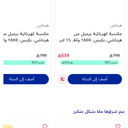
هيتاشى
هيتاشى
مكنسة كهربائية برميل من
مكنسة كهربائية برميل من
هيتاشي، بكيس، 1600 واط، 15 لتر،
رمادي، CV-940YPG
احمر ، CV-940YWR
539
799
799
خصم
33
%
وفر
260
خصم
33
%
أضف إلى السلة
أضف إلى السلة
يتم شراؤها معًا بشكل متكرر