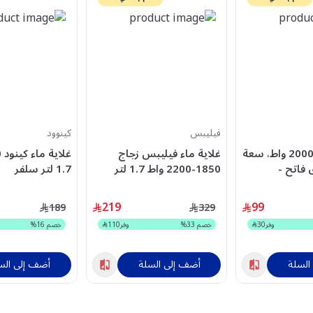
فيليبس
كينوود
كاوية تيفال، 2000 واط، سعة
غلاية ماء فيليبس زجاج
زرق فاتح -
1850-2200 واط 1.7 لتر
1.7 لتر سلفر
WZJM01.A0BK
HD9339/81
219
99
189
329
وفر
30
خصم
33
%
وفر
110
خصم
16
%
السلة
أضف إلى السلة
أضف إلى الس