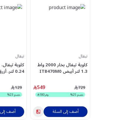
تيفال
تيفال
كاوية تيفال بخار 2000 واط
1.3 لتر أبيض IT8470M0
0.24 لتر، أ
FV2C41G0
549
129
729
خصم
25
%
وفر
180
خصم
23
%
أضف إلى السلة
أضف إلى 