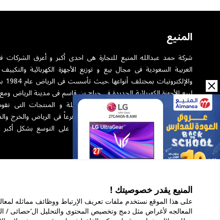
المنيع
شركة حمد عبدالله المنيع للتجارة هى احدى أكبر و أعرق الشركات ف
العربية السعودية فى مجال بيع و توزيع الأجهزة الكهربائية والتكييف 
والإلكترونيا
لبيع الأجهزة الكهربائية الجديدة فى حراج بن قاسم فى مدينة الرياض ومع
المبيعات واقبال العملاء و الوثوق بالمعاملة و المنتجات التى نقوم
وبتوفيق من الله تم افتتاح أكثر من اربعين فرعاً فى الرياض والخرج والد
والأحساء وجدة ومكة وجازان وجارى العمل على التوسع بشكل أكبر 
السعودى.
رقم السجل التجاري للشركة: 1010129038
المنيع يقدر خصوصيتك !
عن الشركة
الخدمات
ال
المعالجه لأغراض مثل دمج وتخصيص المحتوى والتحليل ال‘حصائى / ال