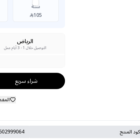
سنة
105
الرياض
التوصيل خلال 1 - 3 أيام عمل
شراء سريع
المف
ود المنتج
602999064