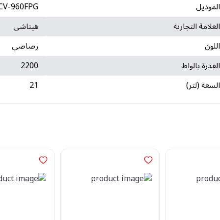
لموديل
CV-960FPG
لعلامة التجارية
هيتاشى
للون
رصاصي
لقدرة بالواط
2200
لسعة (لتر)
21