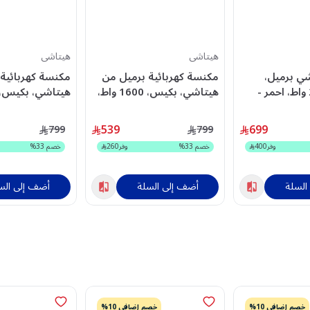
هيتاشى
هيتاشى
ي برميل،
مكنسة كهربائية برميل من
مكنسة كهربائية
بكيس، 2200 واط، احمر -
هيتاشي، بكيس، 1600 واط،
15 لتر، رمادي، CV-940YPG
15 لتر، احمر ، CV-940YWR
539
699
799
799
وفر
400
خصم
33
%
وفر
260
خصم
33
%
السلة
أضف إلى السلة
أضف إلى الس
خصم إضافي 10%
خصم إضافي 10%