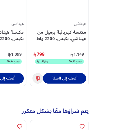
هيتاشى
هيتاشى
مكنسة كهربائية برميل من
مكنسة هيتاش
هيتاشي، بكيس، 2200 واط،
ذهبية - CV-970YTG
CV-960FWR
799
1,099
1,149
خصم
30
%
وفر
350
خصم
36
%
أضف إلى السلة
أضف إلى 
يتم شراؤها معًا بشكل متكرر