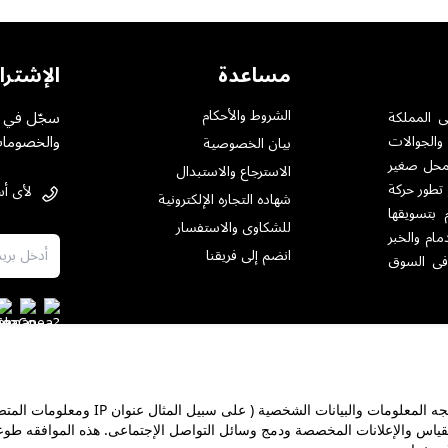
مساعدة
الإشترا
الشروط والأحكام
سجّل في خ
ى المملكة
والخصومات
والجوالات
بيان الخصوصية
ت بمختلف أنواعها .حيث تأسست فى الرياض عام 1984 بمحل صغير
الاسترجاع والاستبدال
 تطور حركة
لأى أس
شهاده التجاره الإلكترونية
 بتسويقها
للشكاوى والاستفسار
مام والخبر
انضم إلى فريقنا
فى السوق
على هذا الموقع نستخدم ملفات تعريف الإرتباط ووظائف مماثله لمعالجه المعلومات وال
معارض
شهادة ضريبة القيمة المضافة
ترخيص العرض الترويجي
مبيع
قياس والإعلانات المخصصة ودمج وسائل التواصل الإجتماعى. هذه الموافقه طو