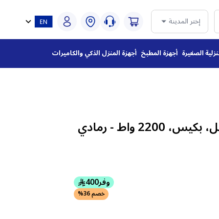
إختر المدينة
نزلية الصغيرة
أجهزة المطبخ
أجهزة المنزل الذكي والكاميرات
مكنسة هيتاشي برميل، بكيس، 2200 واط - رمادي
وفر
400
خصم 36%