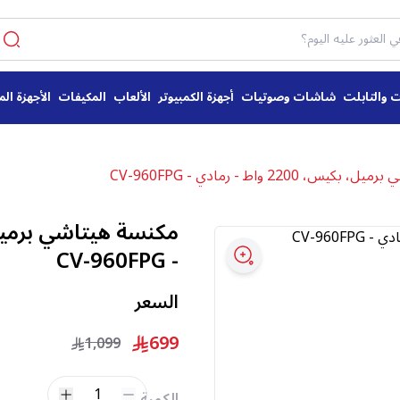
ت والتابلت
شاشات وصوتيات
أجهزة الكمبيوتر
الألعاب
المكيفات
الأجهزة الم
، 2200 واط - رمادي - CV-960FPG
- CV-960FPG
السعر
699
1,099
1
الكمية