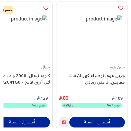
خصم إضافي
جرين هوم
تيفال
جرين هوم، توصيلة كهربائية، 4
مقابس، 3 متر، رمادي
لتر، أزرق فاتح - FV2C41G0
80
129
109
خصم
27
%
وفر
29
خصم
23
%
أضف إلى السلة
أضف إلى السلة