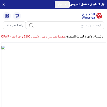
نزل التطبيق لافضل العروض
إستمرار
إختر المدينة
الرئيسية
الأجهزة المنزلية الصغيرة
مكنسة هيتاشي برميل، بكيس، 2200 واط، احمر - CV-960FWR