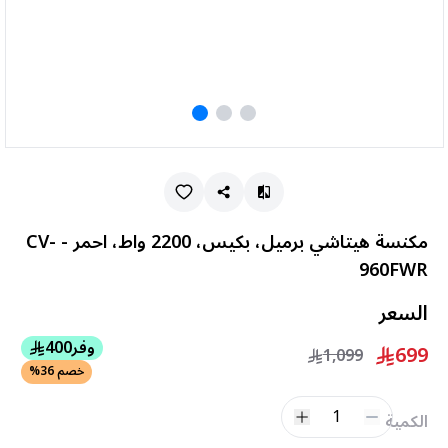
مكنسة هيتاشي برميل، بكيس، 2200 واط، احمر - CV-
960FWR
السعر
وفر
400
699
1,099
خصم 36%
1
الكمية