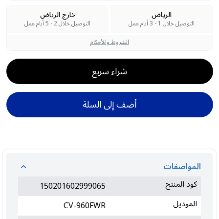
الرياض
خارج الرياض
التوصيل خلال 1 - 3 أيام عمل
التوصيل خلال 2 - 5 أيام عمل
الشروط والأحكام
شراء سريع
أضف إلى السلة
المواصفات
كود المنتج
150201602999065
الموديل
CV-960FWR