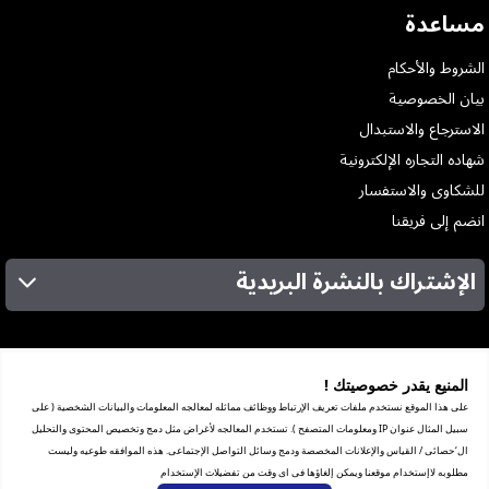
مساعدة
الشروط والأحكام
بيان الخصوصية
الاسترجاع والاستبدال
شهاده التجاره الإلكترونية
للشكاوى والاستفسار
انضم إلى فريقنا
الإشتراك بالنشرة البريدية
عن الشركة
الخدمات
المنيع يقدر خصوصيتك !
المعارض
على هذا الموقع نستخدم ملفات تعريف الإرتباط ووظائف مماثله لمعالجه المعلومات والبيانات الشخصية ( على
شهادة ضريبة القيمة المضافة
سبيل المثال عنوان IP ومعلومات المتصفح ). تستخدم المعالجه لأغراض مثل دمج وتخصيص المحتوى والتحليل
ترخيص العرض الترويجي
ال‘حصائى / القياس والإعلانات المخصصة ودمج وسائل التواصل الإجتماعى. هذه الموافقه طوعيه وليست
مبيعات الشركات
مطلوبه لاإستخدام موقعنا ويمكن إلغاؤها فى اى وقت من تفضيلات الإستخدام