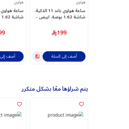
هواوي
هواوي
ساعة هواوي باند 11 الذكية،
شاشة 1.62 بوصة، ابيض -
شا
A55020GUM
ACHUA55020GUP
99
199
أضف إلى السلة
أضف إلى 
يتم شراؤها معًا بشكل متكرر