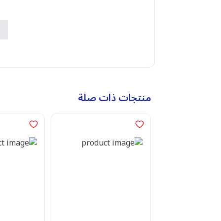
م
ب
ا
منتجات ذات صلة