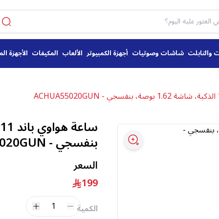
ت والتابلت
شاشات وصوتيات
أجهزة الكمبيوتر
الألعاب
المكيفات
الأجهزة الم
بنفسجي - ACHUA55020GUN
السعر
199
1
الكمية