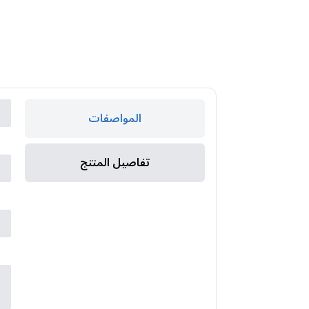
ك
المواصفات
ا
تفاصيل المنتج
ا
م
ن
س
ع