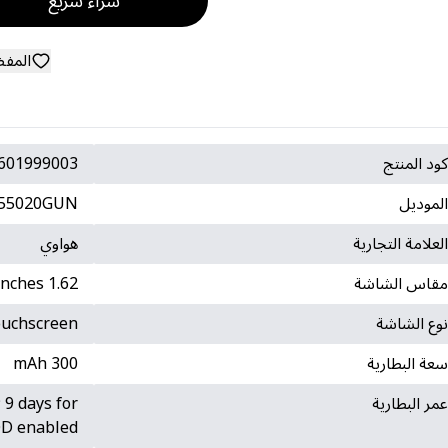
شراء سريع
المف
ود المنتج
601999003
لموديل
55020GUN
لعلامة التجارية
هواوي
قاس الشاشة
1.62 inches
وع الشاشة
uchscreen
عة البطارية
300 mAh
مر البطارية
 9 days for
AOD enabled