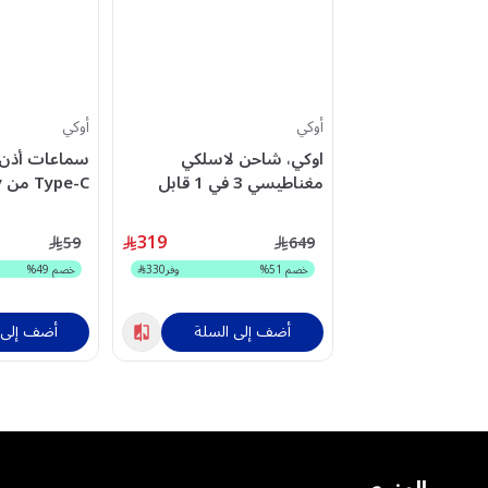
أوكي
أوكي
اوكي، شاحن لاسلكي
سماعات أذن 
مغناطيسي 3 في 1 قابل
للطي، 15 واط - رمادي
EP-CC1-WH
319
59
649
خصم
51
%
وفر
330
خصم
49
%
أضف إلى السلة
أضف إلى 