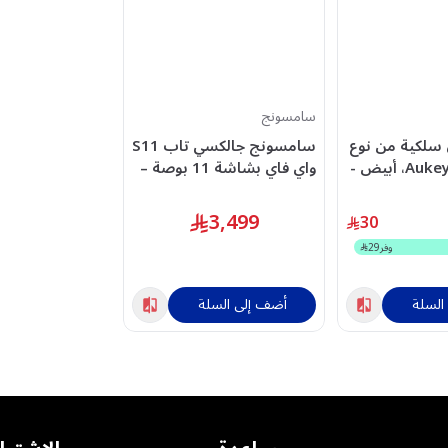
سامسونج
سلكية من نوع
سامسونج جالكسي تاب S11
Type-C من Aukey، أبيض -
واي فاي بشاشة 11 بوصة –
سعة 256 جيجابايت – اللون
الفضي
3,499
30
وفر
29
السلة
أضف إلى السلة