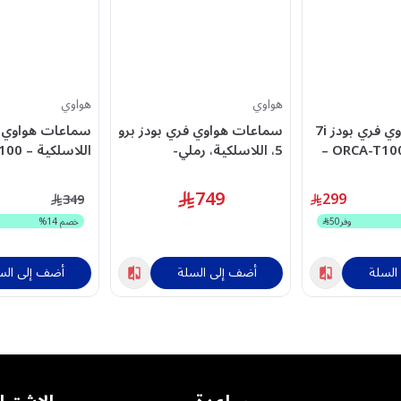
هواوي
هواوي
سماعات هواوي فري بودز 7i
سماعات هواوي فري بودز برو
اللاسلكية – ORCA-T100 –
5، اللاسلكية، رملي-
ACHUA55038661
اللون الأسود
749
299
349
وفر
50
خصم
14
%
السلة
أضف إلى السلة
أضف إلى الس