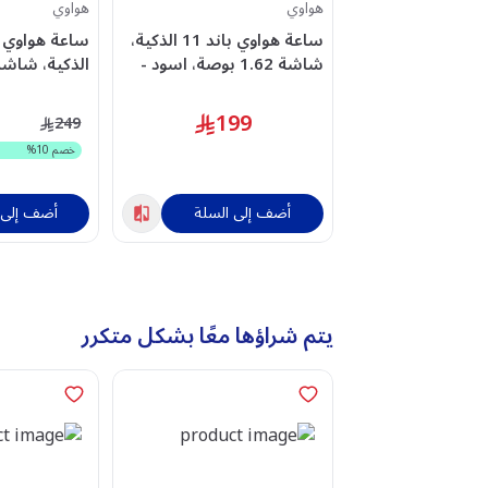
هواوي
هواوي
ساعة هواوي باند 11 الذكية،
شاشة 1.62 بوصة، اسود -
ACHUA55020GUQ
ازرق - ACHUA55020GUJ
199
249
خصم
10
%
أضف إلى السلة
أضف إلى 
يتم شراؤها معًا بشكل متكرر