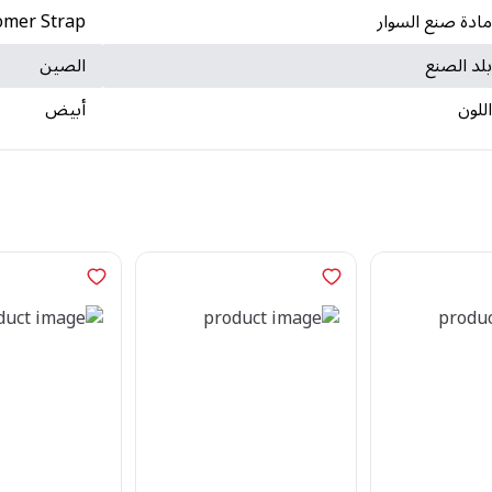
ادة صنع السوار
omer Strap
لد الصنع
الصين
للون
أبيض