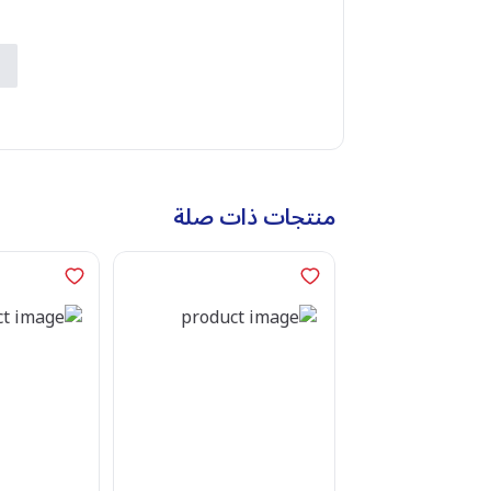
م
ب
ا
منتجات ذات صلة