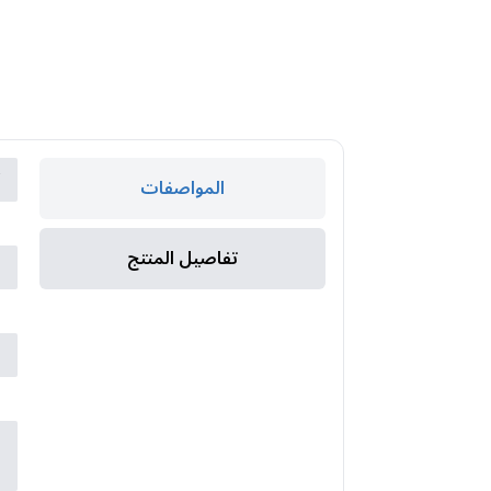
ك
المواصفات
ا
تفاصيل المنتج
ا
م
ن
س
ع