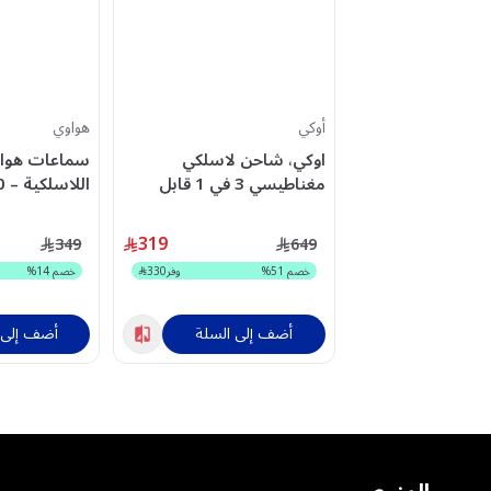
أوكي
هواوي
اوكي، شاحن لاسلكي
مغناطيسي 3 في 1 قابل
للطي، 15 واط - رمادي
اللون الأسود
319
349
649
خصم
51
%
وفر
330
خصم
14
%
أضف إلى السلة
أضف إلى 