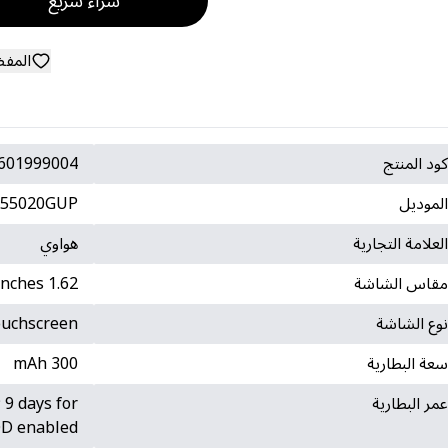
شراء سريع
المف
ود المنتج
601999004
لموديل
55020GUP
لعلامة التجارية
هواوي
قاس الشاشة
1.62 inches
وع الشاشة
uchscreen
عة البطارية
300 mAh
مر البطارية
 9 days for
AOD enabled