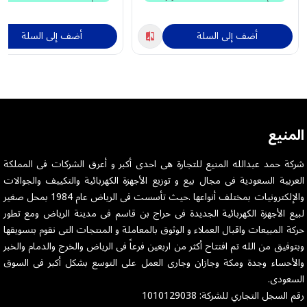
أضف إلى السلة
أضف إلى السلة
المنيع
شركة حمد عبدالله المنيع للتجارة هى احدى أكبر و أعرق الشركات فى المملكة
العربية السعودية فى مجال بيع و توزيع الأجهزة الكهربائية والتكييف والجوالات
والإلكترونيات بمختلف أنواعها .حيث تأسست فى الرياض عام 1984 بمحل صغير
لبيع الأجهزة الكهربائية الجديدة فى حراج بن قاسم فى مدينة الرياض ومع تطور
حركة المبيعات واقبال العملاء و الوثوق بالمعاملة و المنتجات التى نقوم بتسويقها
وبتوفيق من الله تم افتتاح أكثر من اربعين فرعاً فى الرياض والخرج والدمام والخبر
والأحساء وجدة ومكة وجازان وجارى العمل على التوسع بشكل أكبر فى السوق
السعودى.
رقم السجل التجاري للشركة: 1010129038