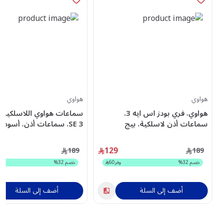
هواوي
هواوي
هواوي، فري بودز اس ايه 3،
سماعات هواوي اللاسلكية ا
سماعات أذن لاسلكية، بيج
SE 3، سماعات أذن، أسود –
55037988
129
189
189
خصم
32
%
وفر
60
خصم
32
%
أضف إلى السلة
أضف إلى السلة