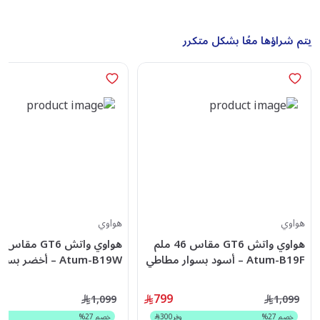
يتم شراؤها معًا بشكل متكرر
هواوي
هواوي
هواوي واتش GT6 مقاس 46 ملم
Atum-B19F – أسود بسوار مطاطي
Atum-B19W – أخضر بسو
فلورو
منسوج
799
1,099
1,099
خصم
27
%
وفر
300
خصم
27
%