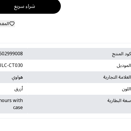
شراء سريع
المف
ود المنتج
602999008
لموديل
ULC-CT030
لعلامة التجارية
هواوي
للون
أزرق
عة البطارية
 hours with
case