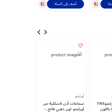
لة
أضف إلى السلة
أضف إلى السلة
أورايمو
هواوي
سماعات أذن أورايموTWS
سماعات أذن لاسلكية من
سماعة هواوي WS
OTW-323P-GD باللون
أورايمو، لون ذهبي فاتح –
ds SE 2