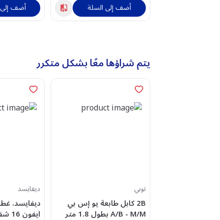
أضف إلى السلة
أضف إلى 
يتم شراؤها معًا بشكل متكرر
توبي
ديفايسد
2B كابل طابعة يو إس بي
ديفايسد، غط
A/B - M/M بطول 1.8 متر
ايفون 16 شفاف، ابيض