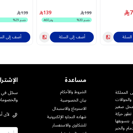
سوار اسود – OSW-812
الذهبي الفاتح
139
139
199
خصم
30
%
وفر
60
خصم
29
%
السلة
أضف إلى السلة
أضف إلى الس
مساعدة
الإشترا
الشروط والأحكام
سجّل في خ
ى المملكة
والخصومات
والجوالات
بيان الخصوصية
ت بمختلف أنواعها .حيث تأسست فى الرياض عام 1984 بمحل صغير
الاسترجاع والاستبدال
 تطور حركة
لأى أس
شهاده التجاره الإلكترونية
 بتسويقها
للشكاوى والاستفسار
مام والخبر