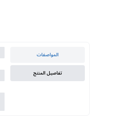
ك
المواصفات
ا
تفاصيل المنتج
ا
ا
س