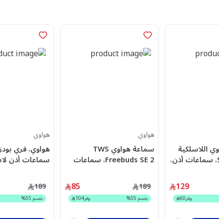
هواوي
هواوي
ي اللاسلكية
سماعة هواوي TWS
المجانية SE 3، سماعات أذن،
Freebuds SE 2، سماعات
سماعات أذن لاس
أذن TWS، أبيض –
55036939
85
129
189
189
وفر
60
خصم
55
%
وفر
104
خصم
55
%