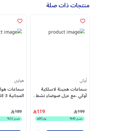
منتجات ذات صلة
أوكي
هواوي
سماعات هجينة لاسلكية
سماعات هواو
أوكي ،مع عزل ضوضاء نشط ،
سلفر - EP-B1-SV
أسود –55037988
119
189
199
خصم
40
%
وفر
80
خصم
32
%