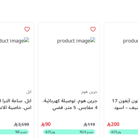
جرين هوم
ابل
حافظة سيليكون آيفون 17
جرين هوم، توصيلة كهربائية،
سيف – اسود
4 مقابس، 5 متر، فضي
ملم، غطاء تيتاني
سوار أسود فحم
90
200
3,599
119
كبير
وفر
29
خصم
24
%
وفر
29
خصم
8
%