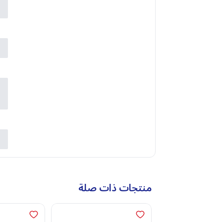
ح
ا
ا
ن
ب
ش
د
منتجات ذات صلة