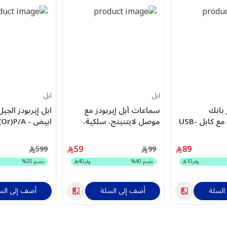
ابل
ابل
ر بانك
سماعات أبل إيربودز مع
ابل إيربودز الجيل 
10,000mAh مع كابل USB-
موصل لايتنينج، سلكية،
ابيض - MXP63ZA(Or)P/A
د –
بيضاء - MMTN2ZE/A-1
59
89
599
99
وفر
10
خصم
40
%
وفر
40
خصم
20
%
السلة
أضف إلى السلة
أضف إلى الس