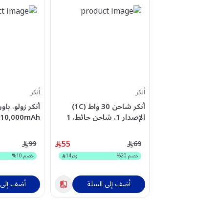
أنكر
أنكر
أنكر شاحن 30 واط (1C)
أنكر زولو، باو
الإصدار 1، شاحن حائط، 1
منفذ USB-C - أبيض -
C مدمج، أسو
A110DH11
A2698K21
55
99
69
خصم
20
%
وفر
14
خصم
10
%
أضف إلى السلة
أضف إلى 