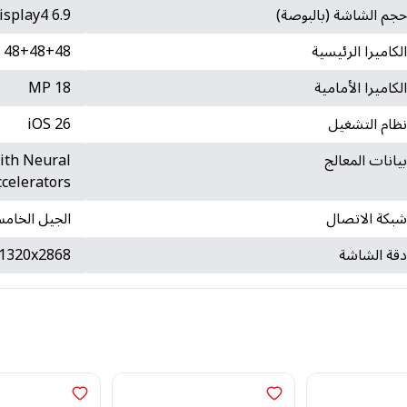
جم الشاشة (بالبوصة)
6.9 inches Super Retina XDR display4
لكاميرا الرئيسية
48+48+48 MP
لكاميرا الأمامية
18 MP
ظام التشغيل
iOS 26
يانات المعالج
ith Neural
ccelerators
بكة الاتصال
الجيل الخام
قة الشاشة
1320x2868