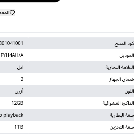
المف
ود المنتج
801041001
لموديل
FYH4AH/A
لعلامة التجارية
ابل
مان الجهاز
2
للون
أزرق
لذاكرة العشوائية
12GB
عة البطارية
o playback
عة التخزين
1TB