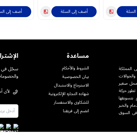
السلة
أضف إلى السلة
أضف إلى الس
مساعدة
الإشترا
الشروط والأحكام
سجّل في خ
ى المملكة
والخصومات
والجوالات
بيان الخصوصية
ت بمختلف أنواعها .حيث تأسست فى الرياض عام 1984 بمحل صغير
الاسترجاع والاستبدال
 تطور حركة
لأى أس
شهاده التجاره الإلكترونية
 بتسويقها
للشكاوى والاستفسار
مام والخبر
انضم إلى فريقنا
فى السوق