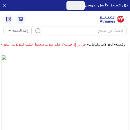
نزل التطبيق لافضل العروض
إستمرار
إختر المدينة
الرئيسية
الجوالات والتابلت
جى بى إل فليب 7 مكبر صوت محمول بتقنية البلوتوث, أبيض - JBLFLIP7WHT