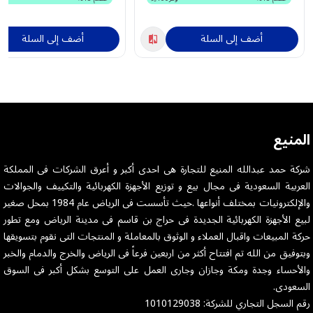
أضف إلى السلة
أضف إلى السلة
المنيع
شركة حمد عبدالله المنيع للتجارة هى احدى أكبر و أعرق الشركات فى المملكة
العربية السعودية فى مجال بيع و توزيع الأجهزة الكهربائية والتكييف والجوالات
والإلكترونيات بمختلف أنواعها .حيث تأسست فى الرياض عام 1984 بمحل صغير
لبيع الأجهزة الكهربائية الجديدة فى حراج بن قاسم فى مدينة الرياض ومع تطور
حركة المبيعات واقبال العملاء و الوثوق بالمعاملة و المنتجات التى نقوم بتسويقها
وبتوفيق من الله تم افتتاح أكثر من اربعين فرعاً فى الرياض والخرج والدمام والخبر
والأحساء وجدة ومكة وجازان وجارى العمل على التوسع بشكل أكبر فى السوق
السعودى.
رقم السجل التجاري للشركة: 1010129038