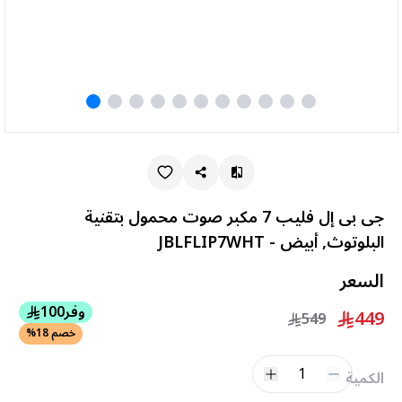
جى بى إل فليب 7 مكبر صوت محمول بتقنية
البلوتوث, أبيض - JBLFLIP7WHT
السعر
وفر
100
449
549
خصم 18%
1
الكمية