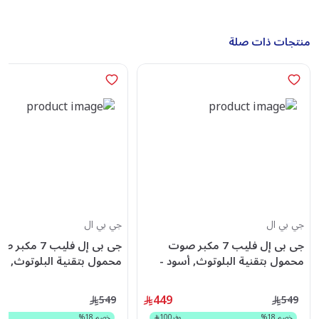
منتجات ذات صلة
جي بي ال
جي بي ال
جى بى إل فليب 7 مكبر صوت
جى بى إل فليب 7 مك
محمول بتقنية البلوتوث, أسود -
محمول بت
JBLFLIP7BLU
JBLFLIP7BLK
449
549
549
خصم
18
%
وفر
100
خصم
18
%