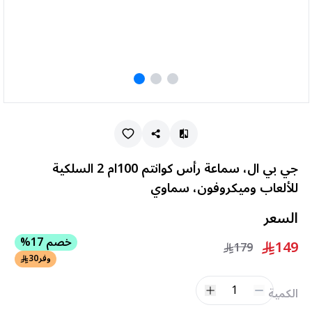
جي بي ال، سماعة رأس كوانتم 100ام 2 السلكية
للألعاب وميكروفون، سماوي
السعر
خصم 17%
149
179
وفر
30
1
الكمية