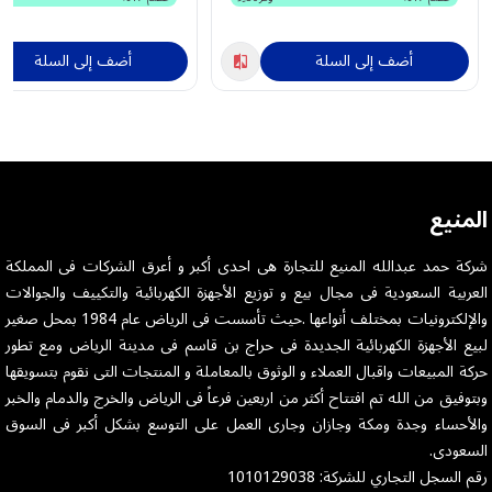
أضف إلى السلة
أضف إلى السلة
المنيع
شركة حمد عبدالله المنيع للتجارة هى احدى أكبر و أعرق الشركات فى المملكة
العربية السعودية فى مجال بيع و توزيع الأجهزة الكهربائية والتكييف والجوالات
والإلكترونيات بمختلف أنواعها .حيث تأسست فى الرياض عام 1984 بمحل صغير
لبيع الأجهزة الكهربائية الجديدة فى حراج بن قاسم فى مدينة الرياض ومع تطور
حركة المبيعات واقبال العملاء و الوثوق بالمعاملة و المنتجات التى نقوم بتسويقها
وبتوفيق من الله تم افتتاح أكثر من اربعين فرعاً فى الرياض والخرج والدمام والخبر
والأحساء وجدة ومكة وجازان وجارى العمل على التوسع بشكل أكبر فى السوق
السعودى.
رقم السجل التجاري للشركة: 1010129038