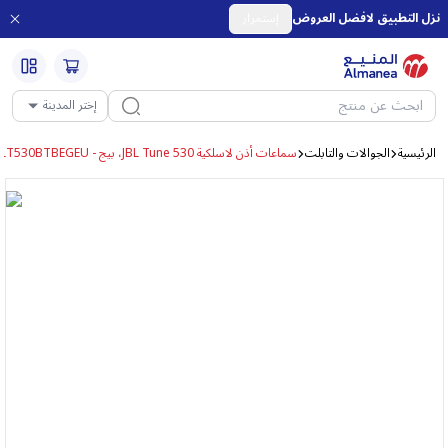
نزل التطبيق لافضل العروض
إستمرار
إختر المدينة
الرئيسية
الجوالات والتابلت
سماعات أذن لاسلكية JBL Tune 530، بيج - JBLT530BTBEGEU