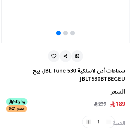
سماعات أذن لاسلكية JBL Tune 530، بيج -
JBLT530BTBEGEU
السعر
وفر
50
189
239
خصم 21%
1
الكمية