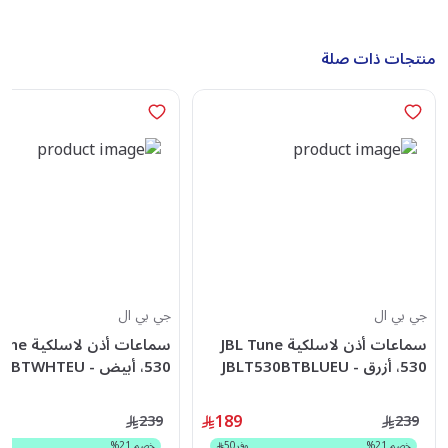
منتجات ذات صلة
جي بي ال
جي بي ال
سماعات أذن لاسلكية JBL Tune
سماعات أذن ل
530، أزرق - JBLT530BTBLUEU
530، أبيض - JBLT530BTWHTEU
189
239
239
خصم
21
%
وفر
50
خصم
21
%