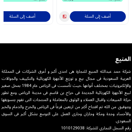
أضف إلى السلة
أضف إلى السلة
المنيع
شركة حمد عبدالله المنيع للتجارة هى احدى أكبر و أعرق الشركات فى المملكة
العربية السعودية فى مجال بيع و توزيع الأجهزة الكهربائية والتكييف والجوالات
والإلكترونيات بمختلف أنواعها .حيث تأسست فى الرياض عام 1984 بمحل صغير
لبيع الأجهزة الكهربائية الجديدة فى حراج بن قاسم فى مدينة الرياض ومع تطور
حركة المبيعات واقبال العملاء و الوثوق بالمعاملة و المنتجات التى نقوم بتسويقها
وبتوفيق من الله تم افتتاح أكثر من اربعين فرعاً فى الرياض والخرج والدمام والخبر
والأحساء وجدة ومكة وجازان وجارى العمل على التوسع بشكل أكبر فى السوق
السعودى.
رقم السجل التجاري للشركة: 1010129038