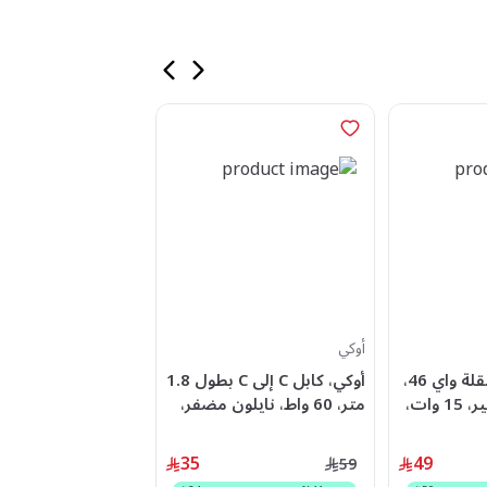
أوكي
أورايمو
اوكي، بطارية متنقلة واي 46،
أوكي، كابل C إلى C بطول 1.8
كابل أورايمو المضف
10000 مللي أمبير، 15 وات،
متر، 60 واط، نايلون مضفر،
رمادي
152CC-BK
35
49
29
59