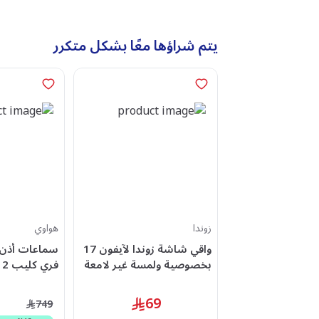
يتم شراؤها معًا بشكل متكرر
زوندا
هواوي
واقي شاشة زوندا لآيفون 17
سماعات أذن 
بخصوصية ولمسة غير لامعة
ف
(مات)
تقليل الضوضاء
bin -T10-BL
69
749