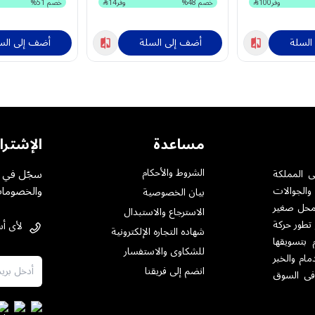
وفر
100
خصم
48
%
وفر
14
خصم
51
%
السلة
أضف إلى السلة
أضف إلى الس
مساعدة
الإشترا
الشروط والأحكام
سجّل في خ
ى المملكة
والخصومات
والجوالات
بيان الخصوصية
ت بمختلف أنواعها .حيث تأسست فى الرياض عام 1984 بمحل صغير
الاسترجاع والاستبدال
 تطور حركة
لأى أس
شهاده التجاره الإلكترونية
 بتسويقها
للشكاوى والاستفسار
مام والخبر
انضم إلى فريقنا
فى السوق