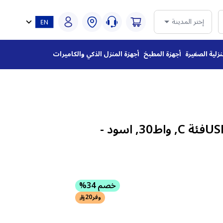
إختر المدينة
نزلية الصغيرة
أجهزة المطبخ
أجهزة المنزل الذكي والكاميرات
شاحن سيارة جودا ,USBفئة C, واط30, اسود -
خصم 34%
وفر
20