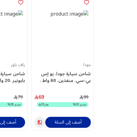
جودا
راف باور
شاحن سيارة جودا، يو إس
بي-سي، منفذين، 60 واط ،
أسود - CC004ABUN1
،1منفذ، أسود - RP-VC1018
69
79
99
خصم
30
%
وفر
30
خصم
38
%
أضف إلى السلة
أضف إلى 