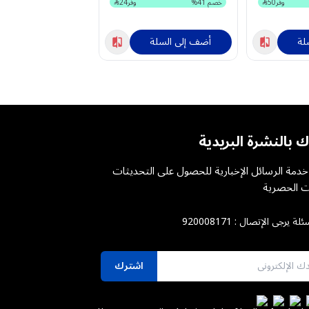
وفر
50
خصم
41
%
وفر
24
خصم
55
%
لة
أضف إلى السلة
أضف إلى السلة
ك بالنشرة البريدية
دمة الرسائل الإخبارية للحصول على التحديثات
 الحصرية
ئلة يرجى الإتصال :
920008171
اشترك