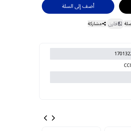
أضف إلى السلة
قارن
ضلة
مشاركة
170132
CC