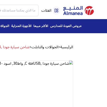
الفئات
عروض العودة للمدارس
الأكثر مبيعا
الأجهزة المنزلية
الجوالا
الرئيسية
الجوالات والتابلت
شاحن سيارة جودا ,USBفئة C, واط30, اسود -CC002ABUN1