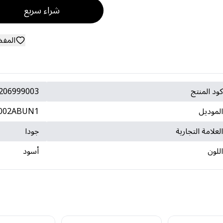
شراء سريع
المف
ود المنتج
206999003
لموديل
002ABUN1
لعلامة التجارية
جودا
للون
أسود