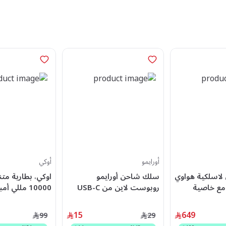
أورايمو
أوكي
لاسلكية هواوي
سلك شاحن أورايمو
ري كليب 2 مع خاصية
روبوست لاين من USB-C
، أزرق -
إلى USB-C بطول 1.5 م
رمادي
Ro
وبقوة 60 واط - أسود
15
649
99
29