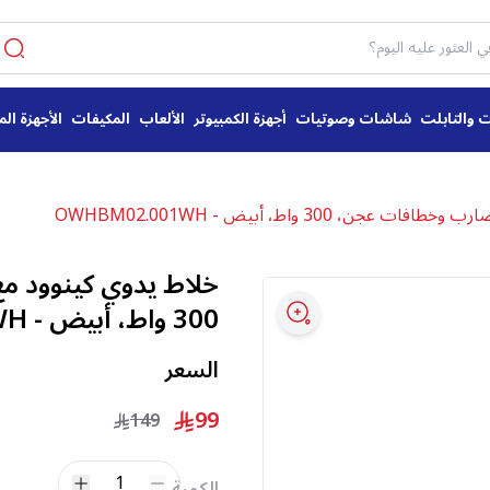
ت والتابلت
شاشات وصوتيات
أجهزة الكمبيوتر
الألعاب
المكيفات
الأجهزة الم
جن، 300 واط، أبيض - OWHBM02.001WH
خلاط يدوي كينوود 
300 واط، أبيض - OWHBM02.001WH
السعر
99
149
1
الكمية