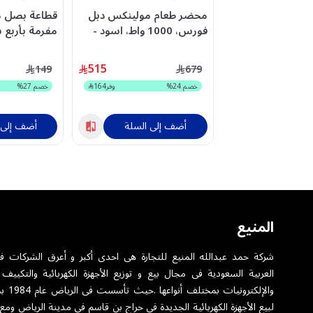
محضر طعام مولينكس دبل
قطاعة بصل م
فورس، 1000 واط، اسود -
FP821827
واط، أبيض - DJ520127
515
149
679
خصم
24
%
وفر
164
خصم
27
%
أضف إلى السلة
أضف إلى 
المنيع
شركة حمد عبدالله المنيع للتجارة هى احدى أكبر و أعرق الشركات ف
العربية السعودية فى مجال بيع و توزيع الأجهزة الكهربائية والتكييف 
والإلكترونيا
لبيع الأجهزة الكهربائية الجديدة فى حراج بن قاسم فى مدينة الرياض ومع