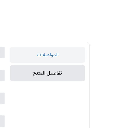
ك
المواصفات
ا
تفاصيل المنتج
ا
ا
ا
ض
ب