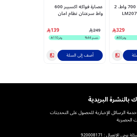
خلاط مولينكس، 700 واط، 2
عصارة فواكه اكسبير 600
واط سرعتان نظام امان
2200-1800 وا
استيل XPJU-600S
HD6307/70
139
329
769
249
وفر
50
خصم
44
%
وفر
110
خصم
29
%
لة
أضف إلى السلة
أضف إلى السلة
ك بالنشرة البريدية
دمة الرسائل الإخبارية للحصول على التحديثات
 الحصرية
ئلة يرجى الإتصال :
920008171