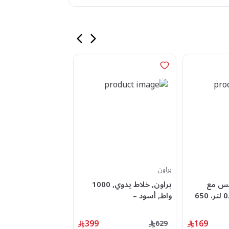
براون
براون
بس مع
براون, خلاط يدوي, 1000
بر
مفرمة وكوب، 0.5 لتر، 650
واط, أسود –
واط, أبيض -
BRMQ50236MWH
BRMQ55755MBK
399
169
449
629