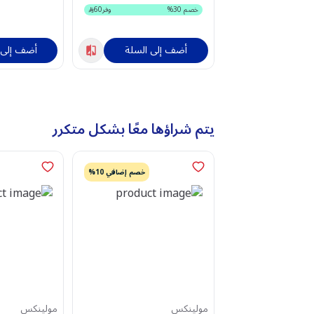
خصم
30
%
وفر
60
أضف إلى السلة
أضف إلى 
يتم شراؤها معًا بشكل متكرر
خصم إضافي 10%
مولينكس
مولينكس