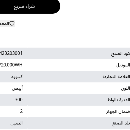
شراء سريع
المف
ود المنتج
423203001
لموديل
20.000WH
لعلامة التجارية
كينوود
للون
أبيض
لقدرة بالواط
300
مان الجهاز
2
لد الصنع
الصين