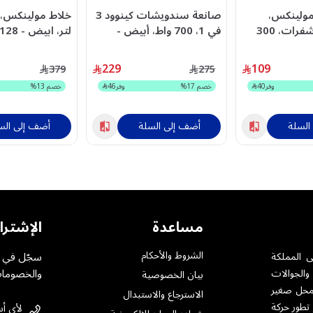
ولينكس،
صانعة سندويشات كينوود 3
مفرمة بأربع شفرات، 300
في 1، 700 واط، أبيض -
لتر، ابيض - LM207128
OWSMP84.C0WH
229
109
379
275
وفر
40
خصم
17
%
وفر
46
خصم
13
%
السلة
أضف إلى السلة
أضف إلى الس
مساعدة
الإشترا
الشروط والأحكام
سجّل في خ
ى المملكة
والخصومات
والجوالات
بيان الخصوصية
ت بمختلف أنواعها .حيث تأسست فى الرياض عام 1984 بمحل صغير
الاسترجاع والاستبدال
 تطور حركة
لأى أس