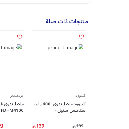
منتجات ذات صلة
كينوود
فريجيدير
كينوود خلاط يدوي، 600 واط،
ستانلس ستيل -
FDHM4100
OWHBM02.001WH
99
139
199