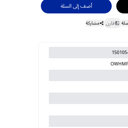
أضف إلى السلة
قارن
ضلة
مشاركة
150105
OWHMP