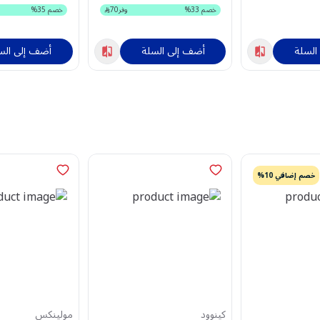
خصم
33
%
وفر
70
خصم
35
%
السلة
أضف إلى السلة
أضف إلى الس
خصم إضافي 10%
كينوود
مولينكس