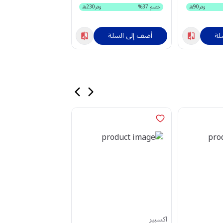
وفر
90
خصم
37
%
وفر
230
خصم
38
%
لة
أضف إلى السلة
أضف إلى السلة
اكسبير
فيليبس