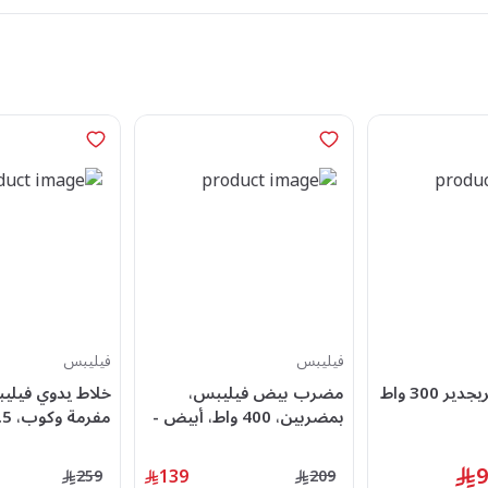
فيليبس
فيليبس
خلاط يدوي فريجدير 300 واط
مضرب بيض فيليبس،
خلاط يدوي فيلي
بمضربين، 400 واط، أبيض -
HR3740/11
واط، ابيض - HR2535/01
139
259
209