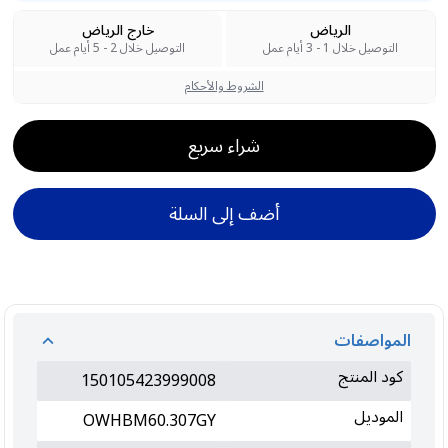
الرياض
خارج الرياض
التوصيل خلال 1 - 3 أيام عمل
التوصيل خلال 2 - 5 أيام عمل
الشروط والأحكام
شراء سريع
أضف إلى السلة
المواصفات
كود المنتج
150105423999008
الموديل
OWHBM60.307GY