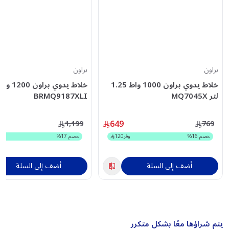
براون
براون
خلاط يدوي براون 1000 واط 1.25
لتر MQ7045X
BRMQ9187XLI
649
1,199
769
خصم
16
%
وفر
120
خصم
17
%
أضف إلى السلة
أضف إلى السلة
يتم شراؤها معًا بشكل متكرر