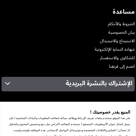
مساعدة
الشروط والأحكام
بيان الخصوصية
الاسترجاع والاستبدال
شهاده التجاره الإلكترونية
للشكاوى والاستفسار
انضم إلى فريقنا
الإشتراك بالنشرة البريدية
عن الشركة
الخدمات
المنيع يقدر خصوصيتك !
المعارض
على هذا الموقع نستخدم ملفات تعريف الإرتباط ووظائف مماثله لمعالجه المعلومات والبيانات الشخصية ( على
شهادة ضريبة القيمة المضافة
سبيل المثال عنوان IP ومعلومات المتصفح ). تستخدم المعالجه لأغراض مثل دمج وتخصيص المحتوى والتحليل
ترخيص العرض الترويجي
ال‘حصائى / القياس والإعلانات المخصصة ودمج وسائل التواصل الإجتماعى. هذه الموافقه طوعيه وليست
مبيعات الشركات