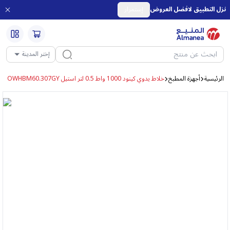
نزل التطبيق لافضل العروض
إستمرار
إختر المدينة
الرئيسية
أجهزة المطبخ
خلاط يدوي كينود 1000 واط 0.5 لتر استيل OWHBM60.307GY