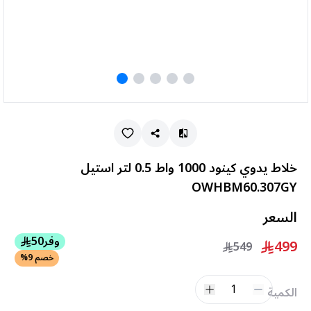
خلاط يدوي كينود 1000 واط 0.5 لتر استيل
OWHBM60.307GY
السعر
وفر
50
499
549
خصم 9%
1
الكمية