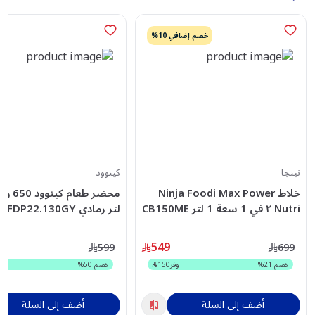
خصم إضافي 10%
نينجا
كينوود
خلاط Ninja Foodi Max Power
Nutri ٢ في 1 سعة 1 لتر CB150ME
لتر رمادي OWFDP22.130GY
549
599
699
خصم
21
%
وفر
150
خصم
50
%
أضف إلى السلة
أضف إلى السلة