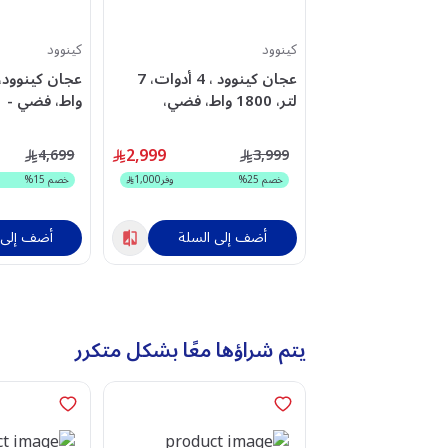
كينوود
كينوود
عجان كينوود ، 4 أدوات، 7
لتر، 1800 واط، فضي،
واط، فضي -
VL85.344SI
OWKVL85.004SI
2,999
4,699
3,999
خصم
25
%
وفر
1,000
خصم
15
%
أضف إلى السلة
أضف إلى 
يتم شراؤها معًا بشكل متكرر