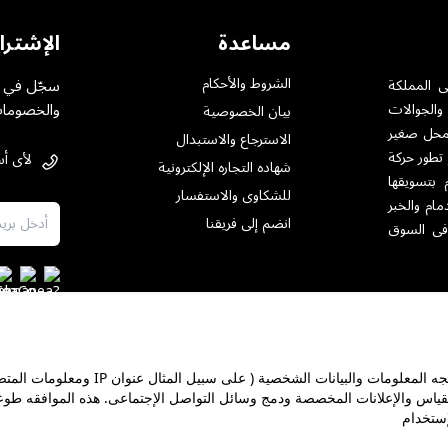
مساعدة
الإشترا
الشروط والأحكام
سجّل في خ
ى المملكة
والخصومات
والجوالات
بيان الخصوصية
ت بمختلف أنواعها .حيث تأسست فى الرياض عام 1984 بمحل صغير
الاسترجاع والاستبدال
 تطور حركة
لأى أس
شهاده التجاره الإلكترونية
 بتسويقها
للشكاوى والاستفسار
مام والخبر
انضم إلى فريقنا
فى السوق
على هذا الموقع نستخدم ملفات تعريف الإرتباط ووظائف مماثله لمعالجه المعلومات وال
معارض
شهادة ضريبة القيمة المضافة
ترخيص العرض الترويجي
مبيع
قياس والإعلانات المخصصة ودمج وسائل التواصل الإجتماعى. هذه الموافقه طو
إستخدام
جميع حقوق الملكية محفوظة - شركة المنيع