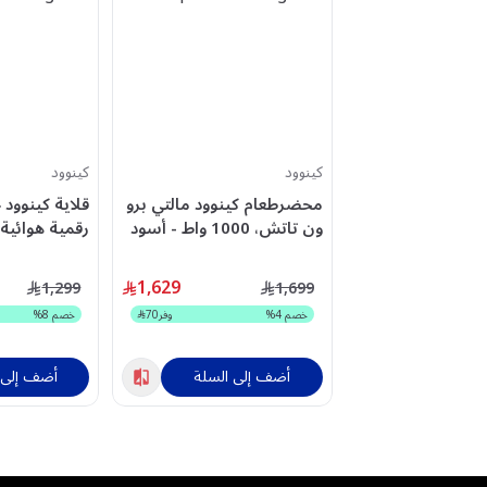
كينوود
كينوود
محضرطعام كينوود مالتي برو
قلاية كينوود 
ون تاتش، 1000 واط - أسود
/ فضي - OWFDM73.980SS
F40.000BK
1,629
1,299
1,699
خصم
4
%
وفر
70
خصم
8
%
أضف إلى السلة
أضف إلى 