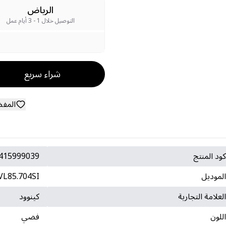
الرياض
التوصيل خلال 1 - 3 أيام عمل
شراء سريع
المف
ود المنتج
415999039
لموديل
L85.704SI
لعلامة التجارية
كينوود
للون
فضي