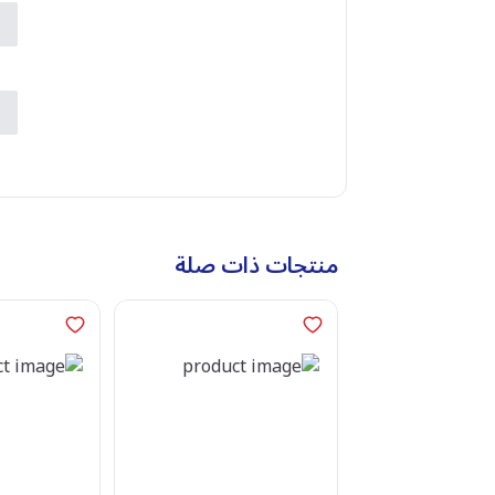
ا
ا
ض
ب
منتجات ذات صلة