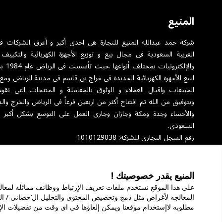
المنيع
شركة حمد عبدالله المنيع للتجارة هى احدى أكبر و أعرق الشركات ف
العربية السعودية فى مجال بيع و توزيع الأجهزة الكهربائية والتكييف 
والإلكترونيا
لبيع الأجهزة الكهربائية الجديدة فى حراج بن قاسم فى مدينة الرياض ومع
المبيعات واقبال العملاء و الوثوق بالمعاملة و المنتجات التى نقوم
وبتوفيق من الله تم افتتاح أكثر من اربعين فرعاً فى الرياض والخرج والد
والأحساء وجدة ومكة وجازان وجارى العمل على التوسع بشكل أكبر 
السعودى.
رقم السجل التجاري للشركة: 1010129038
المنيع يقدر خصوصيتك !
عن الشركة
الخدمات
ال
المعالجه لأغراض مثل دمج وتخصيص المحتوى والتحليل ال‘حصائى / ال
مطلوبه لاإستخدام موقعنا ويمكن إلغاؤها فى اى وقت من تفضيلات ال