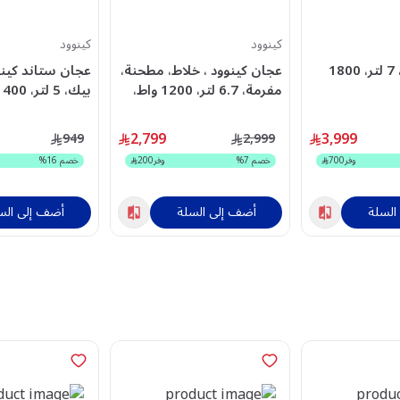
كينوود
كينوود
عجان كينوود، 7 لتر، 1800
عجان كينوود ، خلاط، مطحنة،
عجان ستاند كينو
مفرمة، 6.7 لتر، 1200 واط،
OWK
ستيل- OWKVL4230S 2
- OWKHH01.000SI
2,799
3,999
949
2,999
وفر
700
خصم
7
%
وفر
200
خصم
16
%
السلة
أضف إلى السلة
أضف إلى الس