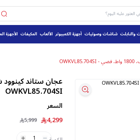
ت والتابلت
شاشات وصوتيات
أجهزة الكمبيوتر
الألعاب
المكيفات
الأجهزة الم
OWKVL
OWKVL85.704SI
السعر
4,299
5,999
1
الكمية