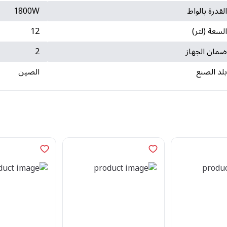
لقدرة بالواط
1800W
لسعة (لتر)
12
مان الجهاز
2
لد الصنع
الصين