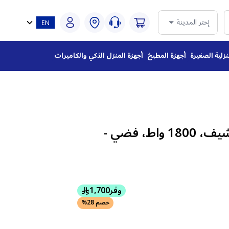
إختر المدينة
نزلية الصغيرة
أجهزة المطبخ
أجهزة المنزل الذكي والكاميرات
عجان ستاند كينوود شيف، 1800 واط، فضي -
وفر
1,700
خصم 28%