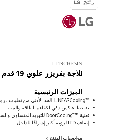
LT19CBBSIN
ثلاجة بفريزر علوي 19 قدم | Smart Inverter
الميزات الرئيسية
™LINEARCooling: الحد الأدنى من تقلبات درجات الحرارة
ضاغط عاكس ذكي لكفاءة الطاقة والمتانة
تقنية ™⁺DoorCooling للتبريد المتساوي والسريع
إضاءة LED لرؤية أكثر إشراقًا للداخل
مواصفات المنتج >