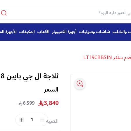
ت والتابلت
شاشات وصوتيات
أجهزة الكمبيوتر
الألعاب
المكيفات
الأجهزة الم
ثلاجة ال جي بابين 18 قدم سلفر LT19CBBSIN
السعر
3,849
6,599
1
الكمية