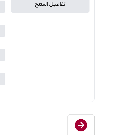
تفاصيل المنتج
ا
ا
ا
ا
م
ض
ض
ب