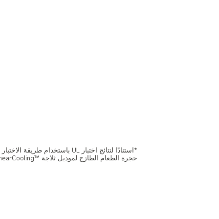
حجرة الطعام الطازج لموديل ثلاجة ™LinearCooling. الموديلات المناسبة فقط. قد تختلف النتيجة وفق الاستخدام الفعلي.