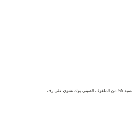
*استنادًا لنتائج اختبار UL باستخدام طريقة الاختبار الداخلية من إل جي لقياس الوقت المستغرق للوصول إلى معدل إنقاص الوزن بنسبة 5% من الملفوف الصيني بوك تشوي على رف