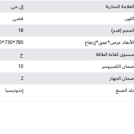
لعلامة التجارية
إل جي
للون
فضي
لحجم (قدم)
18
لأبعاد عرض*عمق*إرتفاع
780*730*1800
ستوى كفاءة الطاقة
ج
مان الكمبروسر
10
مان الجهاز
2
لد الصنع
إندونيسيا