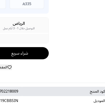
335
الرياض
التوصيل خلال 1 - 3 أيام عمل
شراء سريع
المف
ود المنتج
702218009
لموديل
19CBBSIN