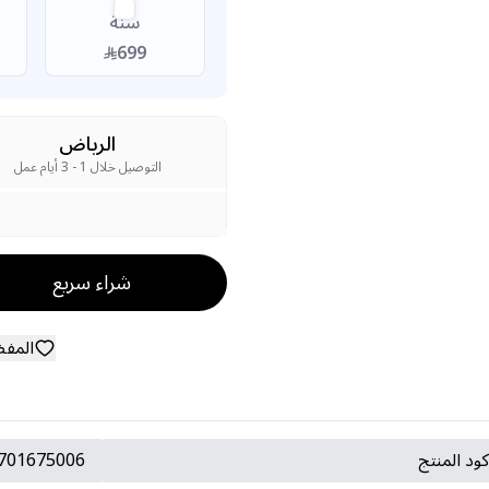
سنة
699
الرياض
التوصيل خلال 1 - 3 أيام عمل
شراء سريع
المف
ود المنتج
701675006