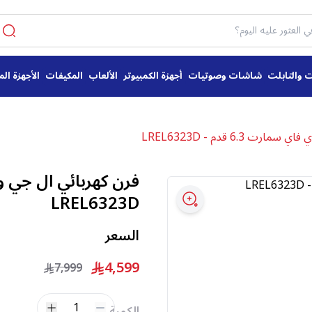
ت والتابلت
شاشات وصوتيات
أجهزة الكمبيوتر
الألعاب
المكيفات
الأجهزة الم
 6.3 قدم - LREL6323D
LREL6323D
السعر
4,599
7,999
1
الكمية