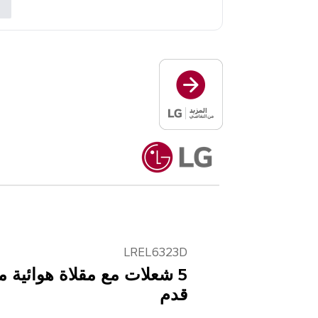
ب
LREL6323D
قدم