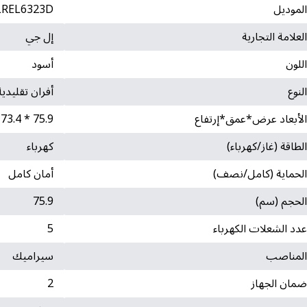
لموديل
LREL6323D
لعلامة التجارية
إل جي
للون
أسود
لنوع
أفران تقليدية
لأبعاد عرض*عمق*إرتفاع
75.9 * 73.4 * 118.1
لطاقة (غاز/كهرباء)
كهرباء
لحماية (كامل/نصف)
أمان كامل
لحجم (سم)
75.9
دد الشعلات الكهرباء
5
لمناصب
سيراميك
مان الجهاز
2