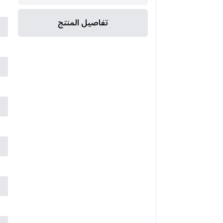
ا
تفاصيل المنتج
ا
ا
ا
ا
ا
ا
ا
ع
ا
ض