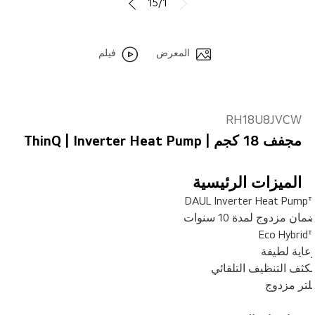
15/1
المعرض
فيلم
RH18U8JVCW
مجفف 18 كجم | ThinQ | Inverter Heat Pump
الميزات الرئيسية
™DAUL Inverter Heat
مان مزدوج لمدة 10 سنوات
™Eco Hyb
عاية لطيفة
كثف التنظيف التلقائي
لتر مزدوج