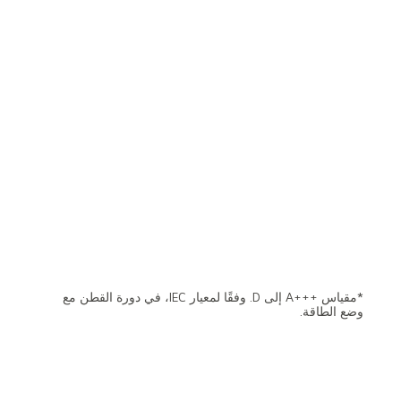
*مقياس A+++‎ إلى D. وفقًا لمعيار IEC، في دورة القطن مع
وضع الطاقة.