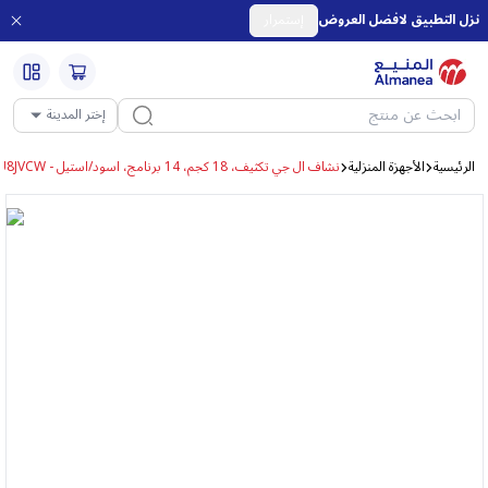
نزل التطبيق لافضل العروض
إستمرار
إختر المدينة
الرئيسية
الأجهزة المنزلية
نشاف ال جي تكثيف، 18 كجم، 14 برنامج، اسود/استيل - RH18U8JVCW