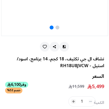
نشاف ال جي تكثيف، 18 كجم، 14 برنامج، اسود/
استيل - RH18U8JVCW
السعر
وفر
6,100
5,499
11,599
خصم 53%
1
الكمية