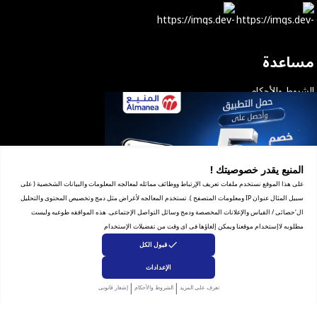
مساعدة
الشروط والأحكام
بيان الخصوصية
الاسترجاع والاستبدال
شهاده التجاره الإلكترونية
للشكاوى والاستفسار
المنيع يقدر خصوصيتك !
على هذا الموقع نستخدم ملفات تعريف الإرتباط ووظائف مماثله لمعالجه المعلومات والبيانات الشخصية ( على
انضم إلى فريقنا
سبيل المثال عنوان IP ومعلومات المتصفح ). تستخدم المعالجه لأغراض مثل دمج وتخصيص المحتوى والتحليل
ال‘حصائى / القياس والإعلانات المخصصة ودمج وسائل التواصل الإجتماعى. هذه الموافقه طوعيه وليست
الإشتراك بالنشرة البريدية
مطلوبه لاإستخدام موقعنا ويمكن إلغاؤها فى اى وقت من تفضيلات الإستخدام
قبول الكل
الإعدادات
عن الشركة
|
|
تعرف على المزيد
الشروط والأحكام
إشعار قانونى
الخدمات
المعارض