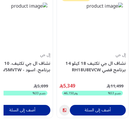
إل جي
إل جي
نشاف ال جي تكثيف 18 كيلو 14
برنامج فضي RH18U8EVCW
برنامج، اسود - RH10V5MVTW
5,349
5,699
11,499
خصم
53
%
وفر
6,150
خصم
33
%
وف
أضف إلى السلة
أضف إلى السلة