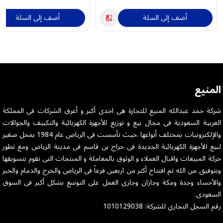
أضف إلى السلة
أضف إلى السلة
المنيع
شركة حمد عبدالله المنيع للتجارة هى احدى أكبر و أعرق الشركات فى المملكة
العربية السعودية فى مجال بيع و توزيع الأجهزة الكهربائية والتكييف والجوالات
والإلكترونيات بمختلف أنواعها .حيث تأسست فى الرياض عام 1984 بمحل صغير
لبيع الأجهزة الكهربائية الجديدة فى حراج بن قاسم فى مدينة الرياض ومع تطور
حركة المبيعات واقبال العملاء و الوثوق بالمعاملة و المنتجات التى نقوم بتسويقها
وبتوفيق من الله تم افتتاح أكثر من اربعين فرعاً فى الرياض والخرج والدمام والخبر
والأحساء وجدة ومكة وجازان وجارى العمل على التوسع بشكل أكبر فى السوق
السعودى.
رقم السجل التجاري للشركة: 1010129038