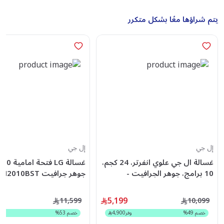
يتم شراؤها معًا بشكل متكرر
إل جي
إل جي
غسالة ال جي علوي انفرتر، 24 كجم،
غسا
10 برامج، جوهر الجرافيت -
جوهر جرافيت WFN2010BST
WTR24HHG
5,199
11,599
10,099
خصم
49
%
وفر
4,900
خصم
53
%
وف