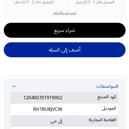
التوصيل خلال 1 - 3 أيام عمل
التوصيل خلال 2 - 5 أيام عمل
الشروط والأحكام
شراء سريع
أضف إلى السلة
المواصفات
كود المنتج
120400701919002
الموديل
RH18U8JVCW
العلامة التجارية
إل جي