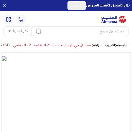
نزل التطبيق لافضل العروض
إستمرار
إختر المدينة
الرئيسية
الأجهزة المنزلية
غسالة ال جي اتوماتيك امامية 21 ك تنشيف 12 ك، فضي - WS2112XMT