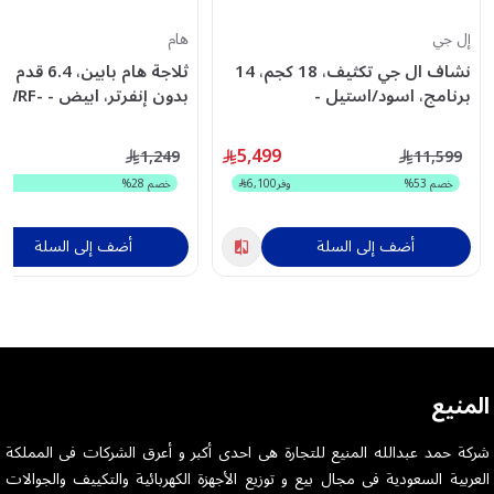
إل جي
هام
نشاف ال جي تكثيف، 18 كجم، 14
ثلاجة هام بابين،
برنامج، اسود/استيل -
بدون إنفرتر، 
O23DF
RH18U8JVCW
5,499
1,249
11,599
خصم
53
%
وفر
6,100
خصم
28
%
أضف إلى السلة
أضف إلى السلة
المنيع
شركة حمد عبدالله المنيع للتجارة هى احدى أكبر و أعرق الشركات فى المملكة
العربية السعودية فى مجال بيع و توزيع الأجهزة الكهربائية والتكييف والجوالات