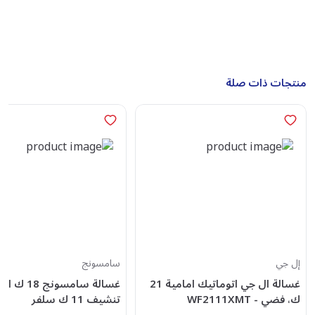
منتجات ذات صلة
إل جي
سامسونج
غسالة ال جي اتوماتيك امامية 21
غسالة سامسونج 8
ك، فضي - WF2111XMT
تنشيف 11 ك سلفر
WD18T6300GP