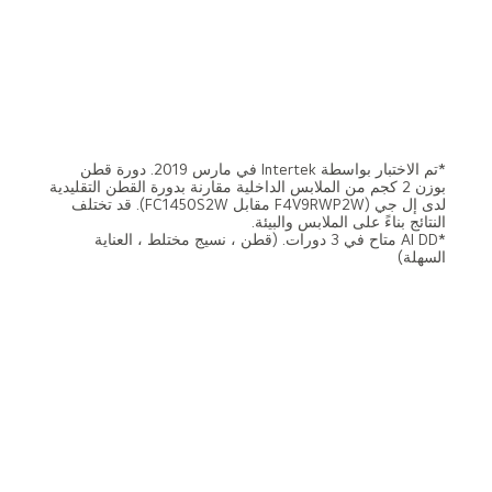
*تم الاختبار بواسطة Intertek في مارس 2019. دورة قطن
بوزن 2 كجم من الملابس الداخلية مقارنة بدورة القطن التقليدية
لدى إل جي (F4V9RWP2W مقابل FC1450S2W). قد تختلف
النتائج بناءً على الملابس والبيئة.
*AI DD متاح في 3 دورات. (قطن ، نسيج مختلط ، العناية
السهلة)