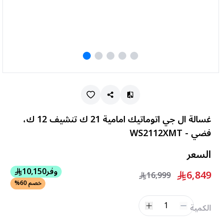
غسالة ال جي اتوماتيك امامية 21 ك تنشيف 12 ك،
فضي - WS2112XMT
السعر
وفر
10,150
6,849
16,999
خصم 60%
1
الكمية