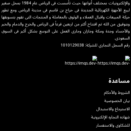
والإلكترونيات بمختلف أنواعها .حيث تأسست فى الرياض عام 1984 بمحل صغير
لبيع الأجهزة الكهربائية الجديدة فى حراج بن قاسم فى مدينة الرياض ومع تطور
حركة المبيعات واقبال العملاء و الوثوق بالمعاملة و المنتجات التى نقوم بتسويقها
وبتوفيق من الله تم افتتاح أكثر من اربعين فرعاً فى الرياض والخرج والدمام والخبر
والأحساء وجدة ومكة وجازان وجارى العمل على التوسع بشكل أكبر فى السوق
السعودى.
رقم السجل التجاري للشركة: 1010129038
مساعدة
الشروط والأحكام
بيان الخصوصية
الاسترجاع والاستبدال
شهاده التجاره الإلكترونية
للشكاوى والاستفسار