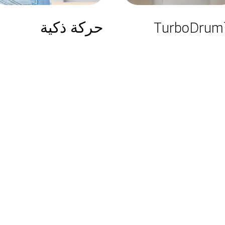
™
حركة ذكية