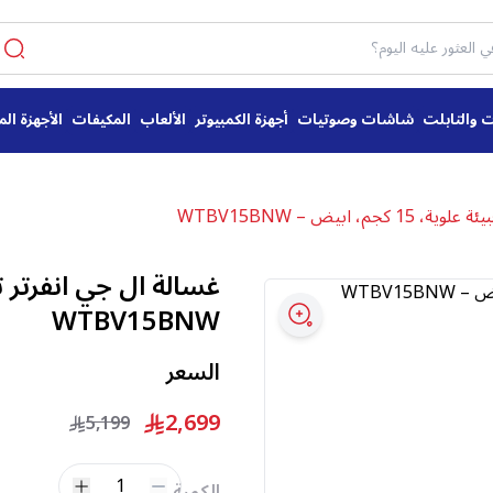
ت والتابلت
شاشات وصوتيات
أجهزة الكمبيوتر
الألعاب
المكيفات
الأجهزة الم
م، ابيض – WTBV15BNW
WTBV15BNW
السعر
2,699
5,199
1
الكمية