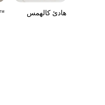
هادئ كالهمس
TurboDrum