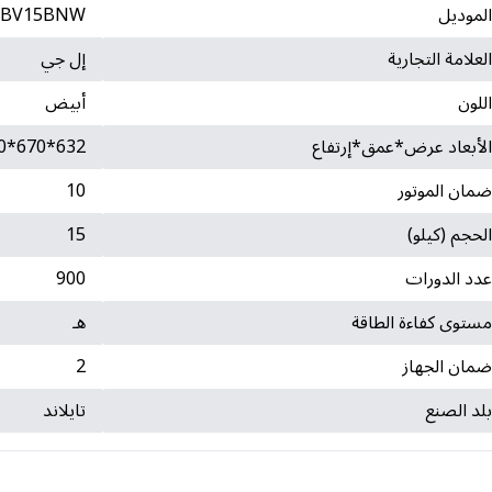
لموديل
BV15BNW
لعلامة التجارية
إل جي
للون
أبيض
لأبعاد عرض*عمق*إرتفاع
632*670*970
مان الموتور
10
لحجم (كيلو)
15
دد الدورات
900
ستوى كفاءة الطاقة
هـ
مان الجهاز
2
لد الصنع
تايلاند