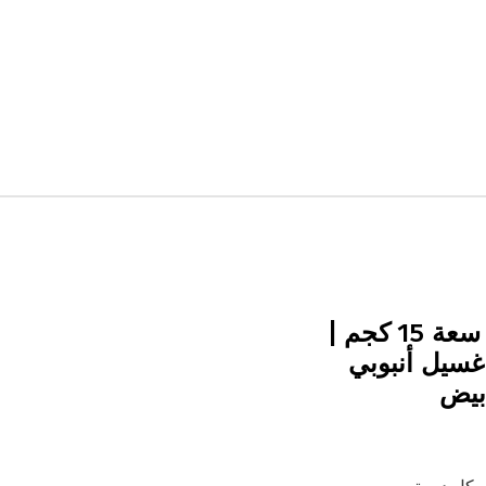
غسالة ملابس تحميل علوي سعة 15 كجم |
سيل أنبوبي
أبيض