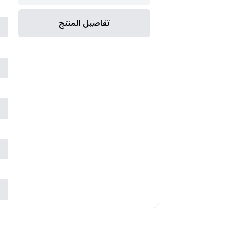
ا
تفاصيل المنتج
ا
ا
ا
ض
ا
ع
م
ض
ب