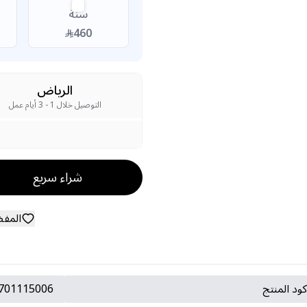
سنة
460
الرياض
التوصيل خلال 1 - 3 أيام عمل
شراء سريع
المف
ود المنتج
701115006