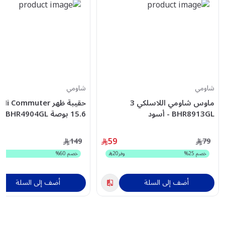
شاومي
شاومي
ماوس شاومي اللاسلكي 3
ح
BHR8913GL - أسود
15.6 ب
فاتح
59
149
79
خصم
25
%
وفر
20
خصم
60
%
أضف إلى السلة
أضف إلى السلة