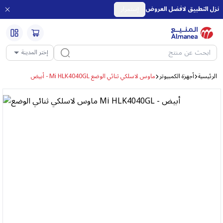
نزل التطبيق لافضل العروض
إستمرار
إختر المدينة
الرئيسية
أجهزة الكمبيوتر
ماوس لاسلكي ثنائي الوضع Mi HLK4040GL - أبيض