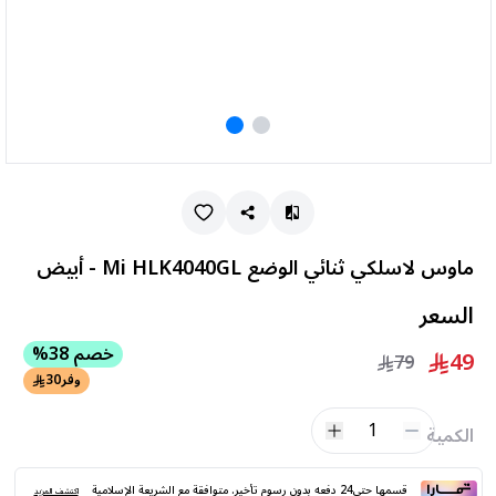
ماوس لاسلكي ثنائي الوضع Mi HLK4040GL - أبيض
السعر
خصم 38%
49
79
وفر
30
1
الكمية
قسمها حتى24 دفعه بدون رسوم تأخير. متوافقة مع الشريعة الإسلامية
اكتشف المزيد