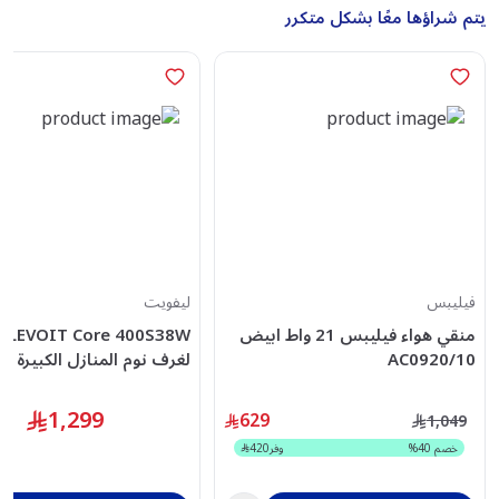
يتم شراؤها معًا بشكل متكرر
فيليبس
ليفويت
منقي هواء فيليبس 21 واط ابيض
38W
AC0920/10
لغرف نوم المنازل الكبيرة
1,299
629
1,049
خصم
40
%
وفر
420