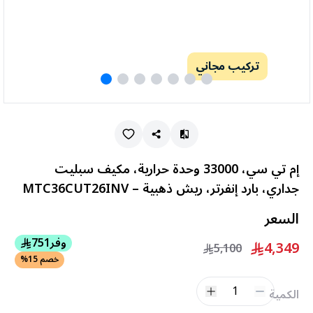
تركيب مجاني
إم تي سي، 33000 وحدة حرارية، مكيف سبليت
جداري، بارد إنفرتر، ريش ذهبية – MTC36CUT26INV
السعر
وفر
751
4,349
5,100
خصم 15%
1
الكمية