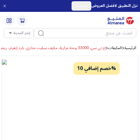
نزل التطبيق لافضل العروض
إستمرار
إختر المدينة
الرئيسية
المكيفات
إم تي سي، 33000 وحدة حرارية، مكيف سبليت جداري، بارد إنفرتر، ريش ذهبية – MTC36CUT26INV
خصم إضافي 10%