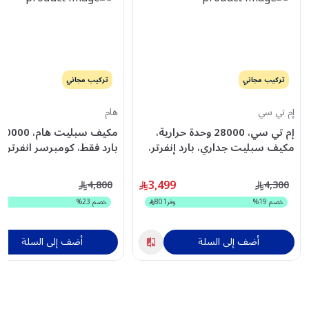
تركيب مجاني
تركيب مجاني
إم تي سي
هام
إم تي سي، 28000 وحدة حرارية،
مكيف سبليت جداري، بارد إنفرتر،
بارد فقط، كومبرسر انفرتر، 
ريش ذهبية – MTC30CUT26INV
ريش ذهبية، ابيض -
HM30CO25INV
3,499
4,800
4,300
خصم
19
%
وفر
801
خصم
23
%
وف
أضف إلى السلة
أضف إلى السلة