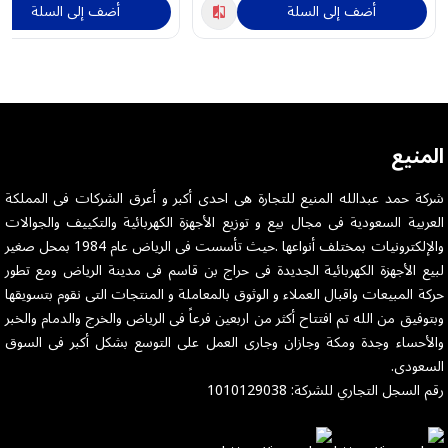
أضف إلى السلة
أضف إلى السلة
المنيع
شركة حمد عبدالله المنيع للتجارة هى احدى أكبر و أعرق الشركات فى المملكة
العربية السعودية فى مجال بيع و توزيع الأجهزة الكهربائية والتكييف والجوالات
والإلكترونيات بمختلف أنواعها .حيث تأسست فى الرياض عام 1984 بمحل صغير
لبيع الأجهزة الكهربائية الجديدة فى حراج بن قاسم فى مدينة الرياض ومع تطور
حركة المبيعات واقبال العملاء و الوثوق بالمعاملة و المنتجات التى نقوم بتسويقها
وبتوفيق من الله تم افتتاح أكثر من اربعين فرعاً فى الرياض والخرج والدمام والخبر
والأحساء وجدة ومكة وجازان وجارى العمل على التوسع بشكل أكبر فى السوق
السعودى.
رقم السجل التجاري للشركة: 1010129038